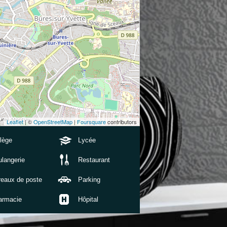
Leaflet
| ©
OpenStreetMap
|
Foursquare
contributors
lège
Lycée
langerie
Restaurant
reaux de poste
Parking
armacie
Hôpital