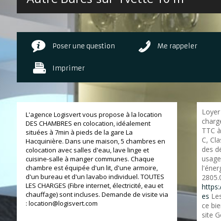
Poser une question
Me rappeler
Imprimer
Loyer
L'agence Logisvert vous propose à la location
charge
DES CHAMBRES en colocation, idéalement
TTC à 
situées à 7min à pieds de la gare La
C, Cl
Hacquinière. Dans une maison, 5 chambres en
des d
colocation avec salles d'eau, lave linge et
usage 
cuisine-salle à manger communes. Chaque
chambre est équipée d'un lit, d'une armoire,
l'éner
d'un bureau et d'un lavabo individuel. TOUTES
2805.
LES CHARGES (Fibre internet, électricité, eau et
https:
chauffage) sont incluses. Demande de visite via
es
Les
: location@logisvert.com
ce bie
site G