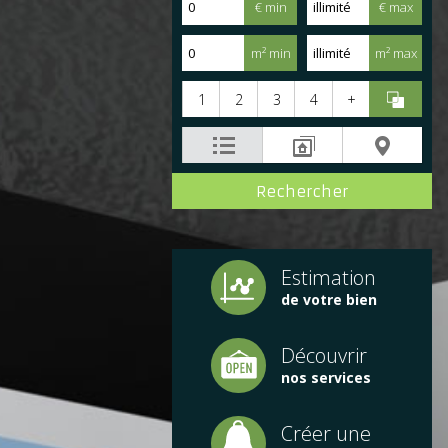
€ min
€ max
m² min
m² max
1
2
3
4
+
Estimation
de votre bien
Découvrir
nos services
Créer une