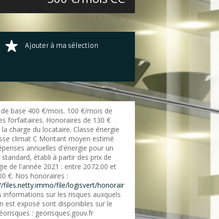
Ajouter à ma sélection
 de base 400 €/mois. 100 €/mois de
s forfaitaires. Honoraires de 130 €
la charge du locataire. Classe énergie
asse climat C Montant moyen estimé
épenses annuelles d'énergie pour un
standard, établi à partir des prix de
gie de l'année 2021 : entre 2072.00 et
00 €. Nos honoraires :
//files.netty.immo/file/logisvert/honorair
 informations sur les risques auxquels
n est exposé sont disponibles sur le
éorisques : georisques.gouv.fr