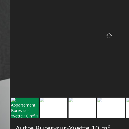
Autre Bures-sur-Yvette
10 m²