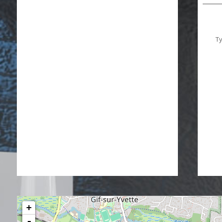
T
+
-