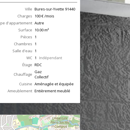
Ville
Bures-sur-Yvette
91440
Charges
100 € /mois
ype d'appartement
Autre
Surface
10.00
m²
Pièces
1
Chambres
1
Salle d'eau
1
WC
1
Indépendant
Étage
RDC
Gaz
Chauffage
Collectif
Cuisine
Aménagée et équipée
Ameublement
Entièrement meublé