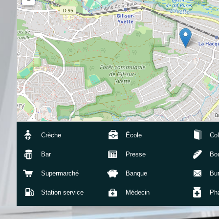
Crèche
École
Col
Bar
Presse
Bou
Supermarché
Banque
Bu
Station service
Médecin
Ph