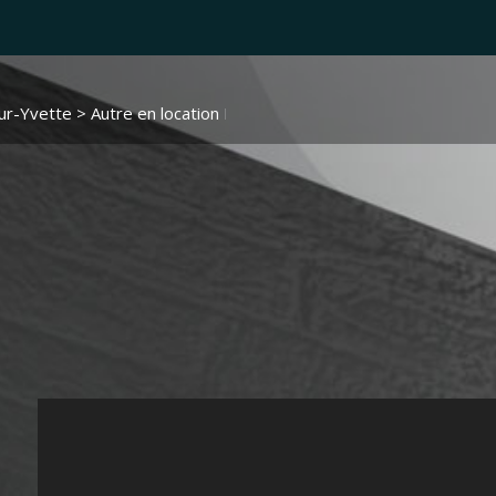
sur-Yvette
>
Autre en location Bures-sur-Yvette
> Autre LA4235