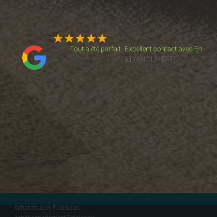
e de
Tout a été parfait . Excellent contact avec Emman
ELYANE LAHITTE
isme
thomas Gregoris
é un
Très bonne expérience pour un premier achat immob
on…
De Santi a toujours été disponible et professionnel
Laurie De Castro
Achat maison Palaiseau