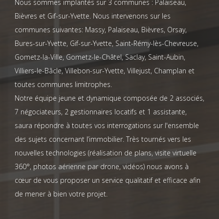
Nous sommes implantés sur 3 communes : Palaiseau,
Bièvres et Gif-sur-Yvette. Nous intervenons sur les
communes suivantes: Massy, Palaiseau, Bièvres, Orsay,
Bures-sur-Yvette, Gif-sur-Yvette, Saint-Rémy-lès-Chevreuse,
Gometz-la-Ville, Gometz-le-Châtel, Saclay, Saint-Aubin,
Villiers-le-Bâcle, Villebon-sur-Yvette, Villejust, Champlan et
toutes communes limitrophes.
Notre équipe jeune et dynamique composée de 2 associés,
7 négociateurs, 2 gestionnaires locatifs et 1 assistante,
saura répondre à toutes vos interrogations sur l'ensemble
des sujets concernant l’immobilier. Très tournés vers les
nouvelles technologies (réalisation de plans, visite virtuelle
360°, photos aérienne par drone, vidéos) nous avons à
cœur de vous proposer un service qualitatif et efficace afin
de mener à bien votre projet.