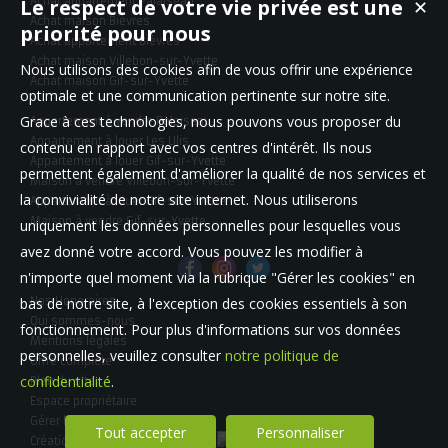
Le respect de votre vie privée est une
Achat appartement Palaiseau
✕
Arnaud DE SANTI
Achat maison Bièvres
priorité pour nous
Achat appartement Bièvres
Achat maison Villebon-sur-Yvette
Nous utilisons des cookies afin de vous offrir une expérience
Achat maison Gif-sur-Yvette
optimale et une communication pertinente sur notre site.
Grace à ces technologies, nous pouvons vous proposer du
Appartement à vendre Palaiseau
ert.
J'ai croisé la route de la chaleureuse équipe Logis Ve
Appartement à louer Les Ulis
contenu en rapport avec vos centres d'intérêt. Ils nous
 un…
dans le cadre d'une acquisition coup de cœur. J'
Appartement à louer Gif-sur-Yvette
Fanny Jambon
permettent également d'améliorer la qualité de nos services et
Maison à vendre Villebon-sur-Yvette
la convivialité de notre site internet. Nous utiliserons
Appartement à louer Gif-sur-Yvette
Maison à vendre Gif-sur-Yvette
uniquement les données personnelles pour lesquelles vous
avez donné votre accord. Vous pouvez les modifier à
Je recommande particulièrement l'équipe de Logiv
a…
notamment Emmanuelle De Santi, l'agent à qui j'ai c
n'importe quel moment via la rubrique "Gérer les cookies" en
vente…
bas de notre site, à l'exception des cookies essentiels à son
Nos Honoraires
Mathieu Planquais
Qui sommes-nous
fonctionnement. Pour plus d'informations sur vos données
Mentions légales
personnelles, veuillez consulter
notre politique de
Offre complète
Nous avons été très bien accompagnés tout le long
confidentialité
.
Plan du site
achat coup de cœur par cette agence. Mme De Santi é
Espace propriétaire
David Updegraff
Gérer les cookies
Tout accepter
Personnaliser
Création site internet immobilier