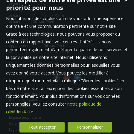
Achat maison Bièvres
priorité pour nous
Achat appartement Bièvres
Achat maison Villebon-sur-Yvette
Nous utilisons des cookies afin de vous offrir une expérience
Achat maison Gif-sur-Yvette
optimale et une communication pertinente sur notre site.
Grace à ces technologies, nous pouvons vous proposer du
Appartement à vendre Palaiseau
Appartement à louer Les Ulis
contenu en rapport avec vos centres d'intérêt. Ils nous
Appartement à louer Gif-sur-Yvette
permettent également d'améliorer la qualité de nos services et
Maison à vendre Villebon-sur-Yvette
la convivialité de notre site internet. Nous utiliserons
Appartement à louer Gif-sur-Yvette
Maison à vendre Gif-sur-Yvette
uniquement les données personnelles pour lesquelles vous
avez donné votre accord. Vous pouvez les modifier à
n'importe quel moment via la rubrique "Gérer les cookies" en
bas de notre site, à l'exception des cookies essentiels à son
Nos Honoraires
Qui sommes-nous
fonctionnement. Pour plus d'informations sur vos données
Mentions légales
personnelles, veuillez consulter
notre politique de
Offre complète
confidentialité
.
Plan du site
Espace propriétaire
Gérer les cookies
Tout accepter
Personnaliser
Logiciel de transaction