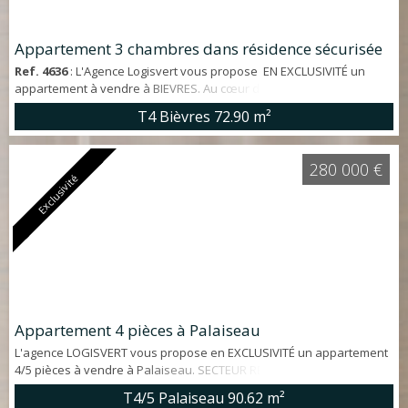
Appartement 3 chambres dans résidence sécurisée
Ref. 4636
: L'Agence Logisvert vous propose EN EXCLUSIVITÉ un
appartement à vendre à BIEVRES. Au cœur d'une résidence
familiale sécurisée, au 1er étage, appartement 4 pièces d'env. 72.90
T4 Bièvres
72.90 m²
m² en très bon état général, avec cave et emplacement de parking.
* Emplacement - A moins de 10' à pied du centre ville, commerces et
écoles - Gare Ligne V à 3' - Parc Ratel avec gymnase, ferme
280 000 €
pédagogique, c...
Exclusivité
Appartement 4 pièces à Palaiseau
L'agence LOGISVERT vous propose en EXCLUSIVITÉ un appartement
4/5 pièces à vendre à Palaiseau. SECTEUR RECHERCHÉ. Situé au
4ème et DERNIER ÉTAGE avec ASCENSEUR, appartement LUMINEUX
T4/5 Palaiseau
90.62 m²
en BON ÉTAT GÉNÉRAL d'environ 91 m² offrant : entrée, belle cuisine