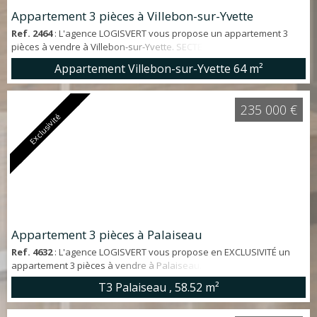
Appartement 3 pièces à Villebon-sur-Yvette
Ref. 2464
: L'agence LOGISVERT vous propose un appartement 3
pièces à vendre à Villebon-sur-Yvette. SECTEUR RECHERCHÉ.
Appartement d'environ 64 m² offrant: entrée, cuisine, SÉJOUR
Appartement Villebon-sur-Yvette
64 m²
ouvrant sur GRAND BALCON sans vis-à-vis, salle d'eau, WC
indépendant, débarras et 2 chambres. Un PARKING PRIVATIF
extérieur et une CAVE complètent ce bien. PROCHE COMMODITÉS:
235 000 €
RER B à 15', bus, écoles et commerces à moins d...
Exclusivité
Appartement 3 pièces à Palaiseau
Ref. 4632
: L'agence LOGISVERT vous propose en EXCLUSIVITÉ un
appartement 3 pièces à vendre à Palaiseau. Au sein d'une
résidence bien entretenue, appartement d'environ 59 m² en
T3 Palaiseau ,
58.52 m²
EXCELLENT ÉTAT offrant : entrée, séjour, cuisine aménagée et
équipée, 2 chambres, salle d'eau et WC. Une CAVE et un PARKING