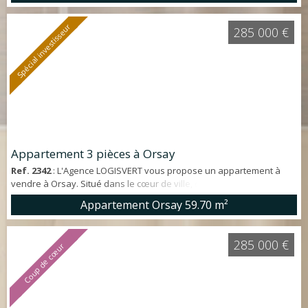
aménagée et équipée, grand SÉJOUR DOUBLE avec BALCON exposé
SUD et SANS VIS-À-VIS, 3 chambres avec placards, WC indépendant
Spécial investisseur
285 000 €
et salle de bain...
Appartement 3 pièces à Orsay
Ref. 2342
: L'Agence LOGISVERT vous propose un appartement à
vendre à Orsay. Situé dans le cœur de ville, dans une résidence
récente, appartement en rez-de-jardin d'env. 60 m². * Emplacement
Appartement Orsay
59.70 m²
- A 2 pas du RER d'Orsay ville, des écoles, lycée et commerces *
Caractéristiques de l'appartement - Résidence de 2012 - Séjour de
plain pied sur terrasse et jardin privatif - Cuisine aménagée et
285 000 €
Coup de cœur
équip...