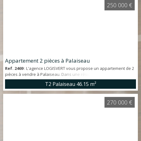
complètent ce bien . Contactez directement Nicolas DAIRE au
250 000 €
06.69.49.65.49 Les risques auxquels ce ...
Appartement 2 pièces à Palaiseau
Ref. 2469
: L'agence LOGISVERT vous propose un appartement de 2
pièces à vendre à Palaiseau. Dans une résidence récente de
standing, idéalement situé au premier étage avec ASCENSEUR,
T2 Palaiseau
46.15 m²
deux pièces d'environ 46m² offrant : entrée, salle de bains avec wc,
séjour avec cuisine ouverte donnant sur une TERRASSE. Un DOUBLE
emplacement de parking en SOUS-SOL complète ce bien. POCHE
270 000 €
COMMODITÉS : RER Palaiseau ...