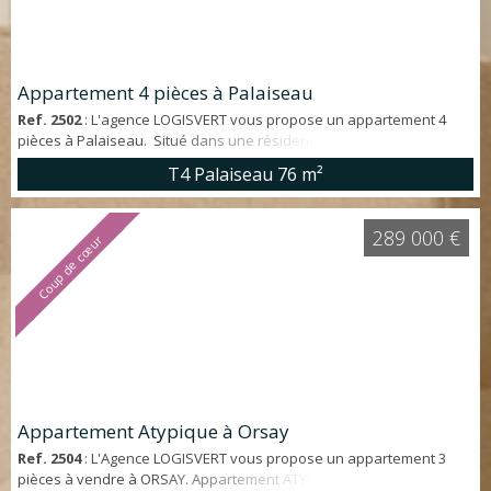
Appartement 4 pièces à Palaiseau
Ref. 2502
: L'agence LOGISVERT vous propose un appartement 4
pièces à Palaiseau. Situé dans une résidence CALME et
VERDOYANTE, appartement d'environ 76 m² en TRÈS BON ÉTAT
T4 Palaiseau
76 m²
GÉNÉRAL offrant : entrée avec placards, séjour ouvrant sur BALCON
PLEIN SUD avec BELLE VUE sur la vallée, cuisine aménagée et
équipée, 3 chambres, salle d'eau et WC indépendant. Une place de
289 000 €
Coup de cœur
PARKING privative ainsi qu'une CA...
Appartement Atypique à Orsay
Ref. 2504
: L'Agence LOGISVERT vous propose un appartement 3
pièces à vendre à ORSAY. Appartement ATYPIQUE type LOFT de 65