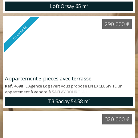
m² habitables (90 m² au sol) créé dans un ANCIEN ATELIER. Au rez-
Loft Orsay
65 m²
de-chaussée : Entrée, cuisine équipée, séjour PLEIN SUD, salle de
bain avec WC. A l'étage : 2 chambres SPACIEUSES et LUMINEUSES.
BON ÉTAT GÉNÉRAL. Une cave aménagée et une COUR COMMUNE
290 000 €
complètent ce bien. FAI...
Nouveauté
Appartement 3 pièces avec terrasse
Ref. 4598
: L'Agence Logisvert vous propose EN EXCLUSIVITÉ un
appartement à vendre à SACLAY BOURG. Au cœur d'une petite
résidence récente (2020), au calme, appartement 3 pièces avec
T3 Saclay
54.58 m²
terrasse d'env. 54 m², sans vis à vis. Vendu Loué 870 euros /mois -
fin de bail 2027. * Emplacement - A moins de 3' à pied du centre ville,
commerces et écoles - Bus pour RER B Orsay centre à 3' - A 15' de la
320 000 €
future gar...