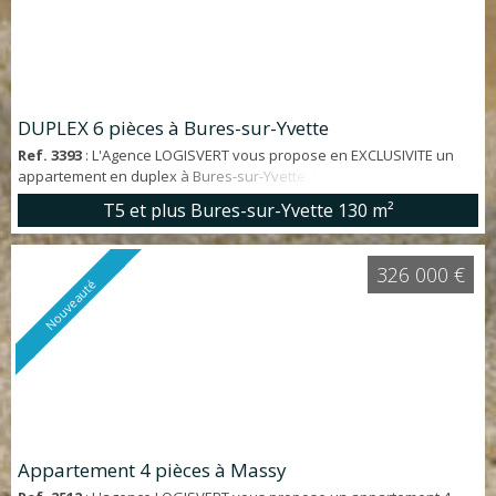
DUPLEX 6 pièces à Bures-sur-Yvette
Ref. 3393
: L'Agence LOGISVERT vous propose en EXCLUSIVITE un
appartement en duplex à Bures-sur-Yvette. QUARTIER LA
HACQUINIERE dans MAISON divisée en 2 appartements (faibles
T5 et plus Bures-sur-Yvette
130 m²
charges). Appartement 6 pièces de 130 m² (180 m² au sol) offrant:
cuisine, salle à manger ouvrant sur TERRASSE de 50 m², séjour
LUMINEUX , 2 chambres, salle de bains, WC. COMBLES À AMÉNAGER
326 000 €
(possibilité 2 chambres et 1 salle d'...
Nouveauté
Appartement 4 pièces à Massy