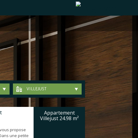
VILLEJUST
t
Appartement
Villejust
24.98 m²
 vous propose
 Dans une petite