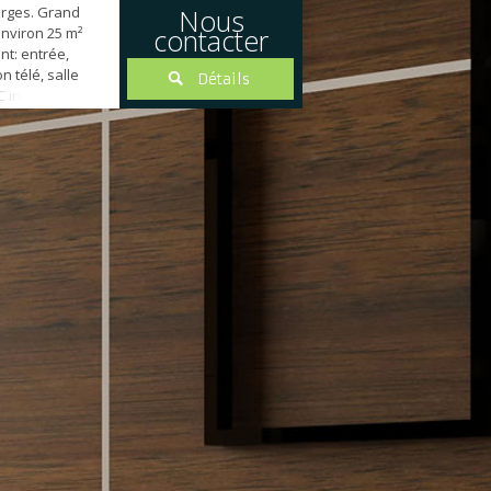
arges. Grand
Nous
contacter
environ 25 m²
ant: entrée,
n télé, salle
Détails
C indépendant.
KING dont une
 EXTERIEUR,
e NOMBREUX
ent ce bien.
OCHE DU...