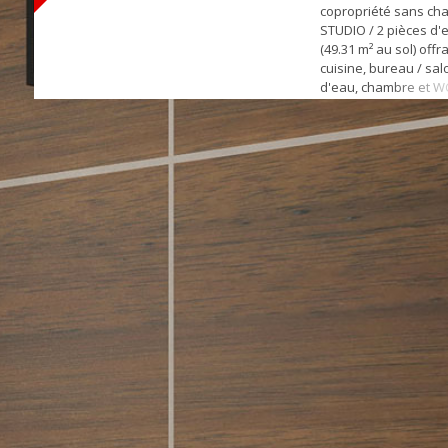
copropriété sans ch
STUDIO / 2 pièces d'
(49.31 m² au sol) offr
cuisine, bureau / salo
d'eau, chambre et W
Deux places de PAR
aménagée en espace
une buanderie et d
RANGEMENTS complèt
Syndic bénévole. PR