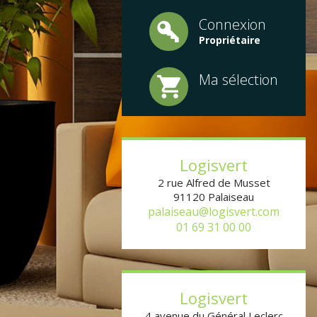
Connexion
Propriétaire
Ma sélection
Logisvert
2 rue Alfred de Musset
91120
Palaiseau
palaiseau@logisvert.com
01 69 31 00 00
Logisvert
4 avenue du Général Leclerc