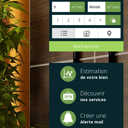
m² min
m² max
1
2
3
4
+
Estimation
de votre bien
Découvrir
nos services
Créer une
Alerte mail