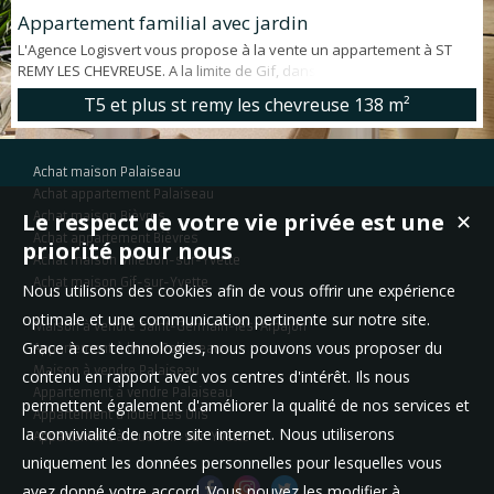
Appartement familial avec jardin
L'Agence Logisvert vous propose à la vente un appartement à ST
REMY LES CHEVREUSE. A la limite de Gif, dans résidence récente (RT
2012) avec ascenseur, BEL APPARTEMENT FAMILIAL EN REZ DE JARDIN
T5 et plus st remy les chevreuse
138 m²
d'environ 138 m² offrant: grande entrée avec placard dressing,
SEJOUR SALLE A MANGER ouvert sur TERRASSE ET JARDIN PLEIN SUD
SANS VIS A VIS, Cuisine aménagée et équipée, 3 chambres, dont
Achat maison Palaiseau
une SUITE...
Achat appartement Palaiseau
Le respect de votre vie privée est une
Achat maison Bièvres
✕
Achat appartement Bièvres
priorité pour nous
Achat maison Villebon-sur-Yvette
Achat maison Gif-sur-Yvette
Nous utilisons des cookies afin de vous offrir une expérience
optimale et une communication pertinente sur notre site.
Maison à vendre Saint-Germain-lès-Arpajon
Grace à ces technologies, nous pouvons vous proposer du
Appartement à louer Palaiseau
Maison à vendre Palaiseau
contenu en rapport avec vos centres d'intérêt. Ils nous
Appartement à vendre Palaiseau
permettent également d'améliorer la qualité de nos services et
Appartement à louer Les Ulis
la convivialité de notre site internet. Nous utiliserons
Appartement à louer Gif-sur-Yvette
uniquement les données personnelles pour lesquelles vous
avez donné votre accord. Vous pouvez les modifier à