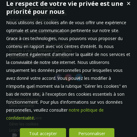
Le respect de votre vie privée est une
Achat maison Bièvres
✕
Achat appartement Bièvres
priorité pour nous
Achat maison Villebon-sur-Yvette
Achat maison Gif-sur-Yvette
Nous utilisons des cookies afin de vous offrir une expérience
optimale et une communication pertinente sur notre site.
Appartement à vendre Palaiseau
Grace à ces technologies, nous pouvons vous proposer du
Appartement à louer Les Ulis
Appartement à louer Gif-sur-Yvette
contenu en rapport avec vos centres d'intérêt. Ils nous
Maison à vendre Villebon-sur-Yvette
permettent également d'améliorer la qualité de nos services et
Appartement à louer Gif-sur-Yvette
la convivialité de notre site internet. Nous utiliserons
Maison à vendre Gif-sur-Yvette
uniquement les données personnelles pour lesquelles vous
avez donné votre accord. Vous pouvez les modifier à
n'importe quel moment via la rubrique "Gérer les cookies" en
Nos Honoraires
bas de notre site, à l'exception des cookies essentiels à son
Qui sommes-nous
Mentions légales
fonctionnement. Pour plus d'informations sur vos données
Offre complète
personnelles, veuillez consulter
notre politique de
Plan du site
confidentialité
.
Espace propriétaire
Gérer les cookies
Logiciel immobilier
Tout accepter
Personnaliser