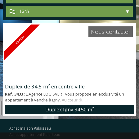
IGNY
Nous contacter
Vendu
Duplex de 34.5 m² en centre ville
Ref. 3433
: L'Agence LOGISVERT vous propose en exclusivité un
appartement à vendre à Igny. Au cœur du CENTRE VILLE, dans petite
copropriété, duplex 2 pièces en TRES BON ETAT de 34.5 m². *
Duplex Igny
34.50 m²
Emplacement - A moins de 2' à pied des commerces , - Gare RER à 8'
à pied - Ecoles 4' à pied *Points forts - Très bon état général -
Chauffage individuel GAZ - Faibles charges - Centre ville - Beaucoup
Achat maison Palaiseau
de C...
Achat appartement Palaiseau