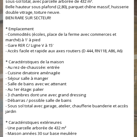
sous-sol total, avec parcelle arborée de 432 m².
Belle hauteur sous plafond (2,80), parquet chêne massif, huisserie
double vitrage, toiture neuve.
BIEN RARE SUR SECTEUR!
* Emplacement
- Commodités (écoles, place de la ferme avec commerces et
marché) à 1' à pied
- Gare RER C/ Ligne V à 15'
- Accès facile et rapide aux axes routiers (D 444, RN118, A86, A6)
* Caractéristiques de la maison
- Au rez-de-chaussée: entrée
- Cuisine dinatoire aménagée
- Séjour salle à manger
- Salle de bains avec wc attenant
- Au 1er étage: palier
- 3 chambres dont une avec grand dressing
- Débarras / possible salle de bains
- Sous sol total avec garage, atelier, chaufferie buanderie et accès
jardin
* Caractéristiques extérieures
- Une parcelle arborée de 432 m²
- Maison années 30 sur base meulière