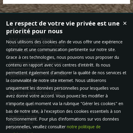
Le respect de votre vie privée est une
Achat maison Palaiseau
✕
Achat appartement Palaiseau
priorité pour nous
Achat maison Bièvres
Achat appartement Bièvres
Nous utilisons des cookies afin de vous offrir une expérience
Achat maison Villebon-sur-Yvette
optimale et une communication pertinente sur notre site.
Achat maison Gif-sur-Yvette
Grace à ces technologies, nous pouvons vous proposer du
Appartement à vendre Palaiseau
contenu en rapport avec vos centres d'intérêt. Ils nous
Appartement à louer Les Ulis
permettent également d'améliorer la qualité de nos services et
Appartement à louer Gif-sur-Yvette
la convivialité de notre site internet. Nous utiliserons
Maison à vendre Villebon-sur-Yvette
Appartement à louer Gif-sur-Yvette
uniquement les données personnelles pour lesquelles vous
Maison à vendre Gif-sur-Yvette
avez donné votre accord. Vous pouvez les modifier à
n'importe quel moment via la rubrique "Gérer les cookies" en
Nos Honoraires
bas de notre site, à l'exception des cookies essentiels à son
Qui sommes-nous
Mentions légales
fonctionnement. Pour plus d'informations sur vos données
Offre complète
personnelles, veuillez consulter
notre politique de
Plan du site