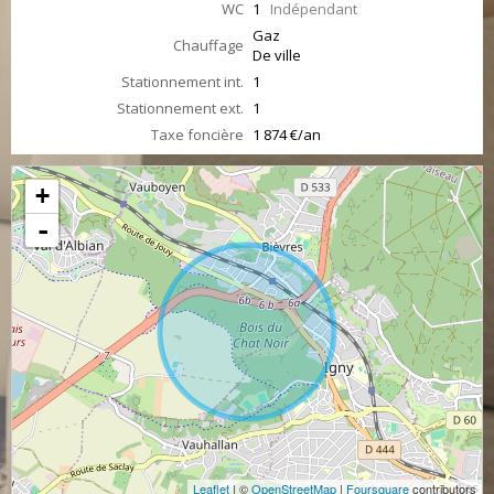
WC
1
Indépendant
Gaz
Chauffage
De ville
Stationnement int.
1
Stationnement ext.
1
Taxe foncière
1 874 €/an
+
-
Leaflet
| ©
OpenStreetMap
|
Foursquare
contributors