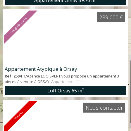
Appartement Orsay
59.70 m²
- A 2 pas du RER d'Orsay ville, des écoles, lycée et commerces *
Caractéristiques de l'appartement - Résidence de 2012 - Séjour de
plain pied sur terrasse et jardin privatif - Cuisine aménagée et
289 000 €
Coup de cœur
équip...
Appartement Atypique à Orsay
Ref. 2504
: L'Agence LOGISVERT vous propose un appartement 3
pièces à vendre à ORSAY. Appartement ATYPIQUE type LOFT de 65
m² habitables (90 m² au sol) créé dans un ANCIEN ATELIER. Au rez-
Loft Orsay
65 m²
de-chaussée : Entrée, cuisine équipée, séjour PLEIN SUD, salle de
bain avec WC. A l'étage : 2 chambres SPACIEUSES et LUMINEUSES.
BON ÉTAT GÉNÉRAL. Une cave aménagée et une COUR COMMUNE
Nous contacter
complètent ce bien. FAI...
Vendu