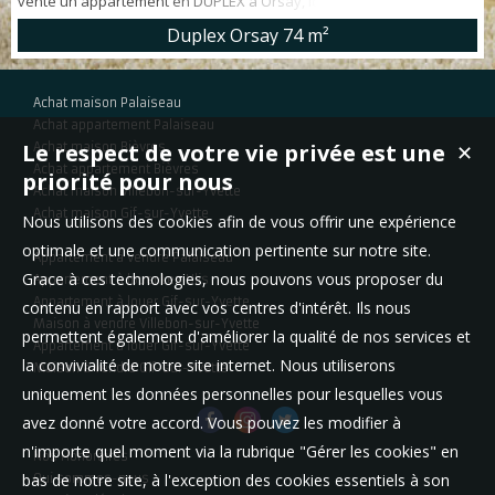
vente un appartement en DUPLEX à Orsay, Idéalement situé en
CENTRE VILLE. Appartement d'environ 74m² offrant : entrée, WC,
Duplex Orsay
74 m²
cuisine aménagée et séjour. À l' étage : 2 chambres dont une avec
BALCON, salle de bains et WC indépendant. Une cave et une place
de parking en sous-sol complètent ce bien. RER, COMMERCES,
Achat maison Palaiseau
ÉCOLES à moins de 3 minut...
Achat appartement Palaiseau
Le respect de votre vie privée est une
Achat maison Bièvres
✕
Achat appartement Bièvres
priorité pour nous
Achat maison Villebon-sur-Yvette
Achat maison Gif-sur-Yvette
Nous utilisons des cookies afin de vous offrir une expérience
optimale et une communication pertinente sur notre site.
Appartement à vendre Palaiseau
Grace à ces technologies, nous pouvons vous proposer du
Appartement à louer Les Ulis
Appartement à louer Gif-sur-Yvette
contenu en rapport avec vos centres d'intérêt. Ils nous
Maison à vendre Villebon-sur-Yvette
permettent également d'améliorer la qualité de nos services et
Appartement à louer Gif-sur-Yvette
la convivialité de notre site internet. Nous utiliserons
Maison à vendre Gif-sur-Yvette
uniquement les données personnelles pour lesquelles vous
avez donné votre accord. Vous pouvez les modifier à
n'importe quel moment via la rubrique "Gérer les cookies" en
Nos Honoraires
bas de notre site, à l'exception des cookies essentiels à son
Qui sommes-nous