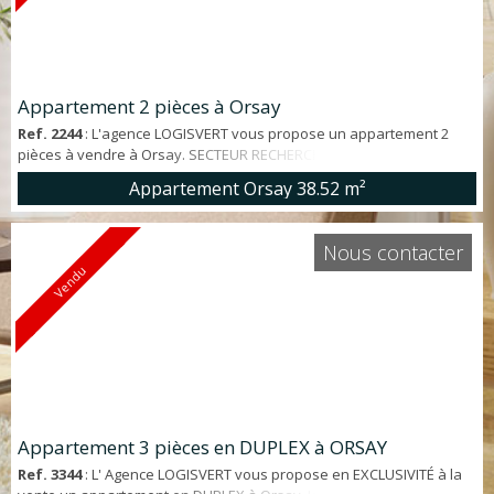
Appartement 2 pièces à Orsay
Ref. 2244
: L'agence LOGISVERT vous propose un appartement 2
pièces à vendre à Orsay. SECTEUR RECHERCHÉ. Appartement
d'environ 38 m² offrant : entrée, séjour, cuisine équipée, une
Appartement Orsay
38.52 m²
chambre et une salle d'eau avec WC. BON ÉTAT GÉNÉRAL. Situé
dans une petite copropriété (5 lots) avec de faibles charges (920€).
Vendu loué ( 1030€/mois). Rentabilité brute de 7%. RER, commerces
Nous contacter
et écoles à moins de ...
Vendu
Appartement 3 pièces en DUPLEX à ORSAY
Ref. 3344
: L' Agence LOGISVERT vous propose en EXCLUSIVITÉ à la