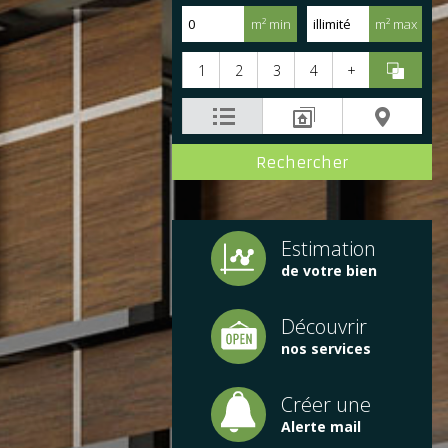
m² min
m² max
1
2
3
4
+
Estimation
de votre bien
Découvrir
nos services
Créer une
Alerte mail