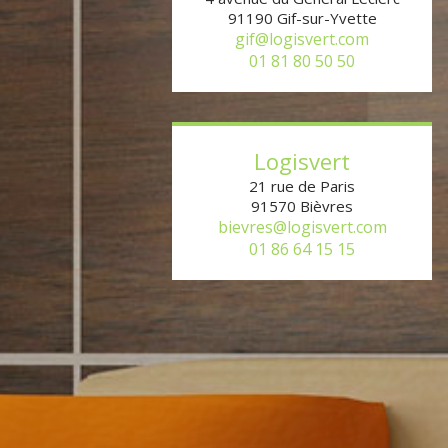
91190
Gif-sur-Yvette
gif@logisvert.com
01 81 80 50 50
Logisvert
21 rue de Paris
91570
Bièvres
bievres@logisvert.com
01 86 64 15 15