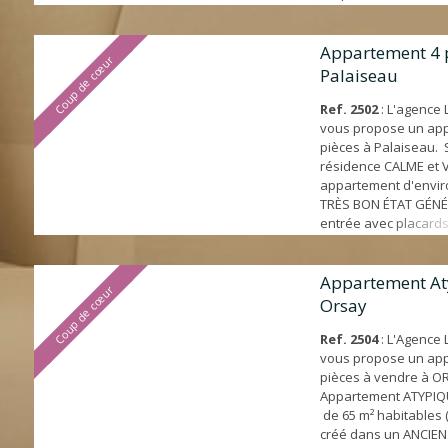
écoles, lycée et com
Caractéristiques de 
Résidence de 2012 - 
Appartement 4 
Coup de cœur
pied sur terrasse et ja
Palaiseau
Cuisine aménagée et 
Ref. 2502
: L'agence
vous propose un ap
pièces à Palaiseau. 
résidence CALME et
appartement d'envir
TRÈS BON ÉTAT GÉNÉR
entrée avec placards
ouvrant sur BALCON 
BELLE VUE sur la vall
aménagée et équipée
Appartement At
Coup de cœur
salle d'eau et WC i
Orsay
place de PARKING pri
qu'une CA...
Ref. 2504
: L'Agence
vous propose un ap
pièces à vendre à O
Appartement ATYPIQ
de 65 m² habitables (
créé dans un ANCIEN 