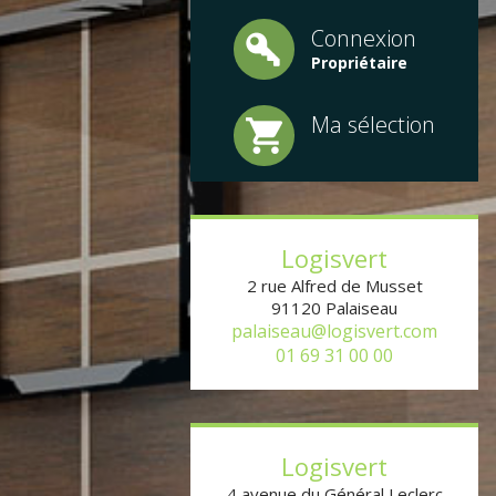
Connexion
Propriétaire
Ma sélection
Logisvert
2 rue Alfred de Musset
91120
Palaiseau
palaiseau@logisvert.com
01 69 31 00 00
Logisvert
4 avenue du Général Leclerc