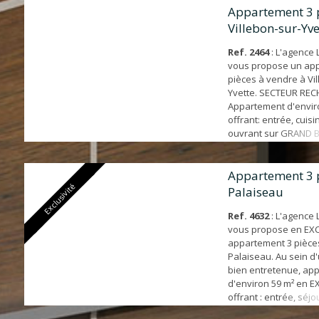
Appartement 3 
Villebon-sur-Yve
Ref. 2464
: L'agence
vous propose un ap
pièces à vendre à Vi
Yvette. SECTEUR REC
Appartement d'envir
offrant: entrée, cuis
ouvrant sur GRAND 
vis-à-vis, salle d'eau
indépendant, débarr
chambres. Un PARKIN
Appartement 3 
Exclusivité
extérieur et une CAV
Palaiseau
bien. PROCHE COMMO
15', bus, écoles et 
Ref. 4632
: L'agence
moins d...
vous propose en EXC
appartement 3 pièce
Palaiseau. Au sein d
bien entretenue, ap
d'environ 59 m² en 
offrant : entrée, séjo
aménagée et équipée