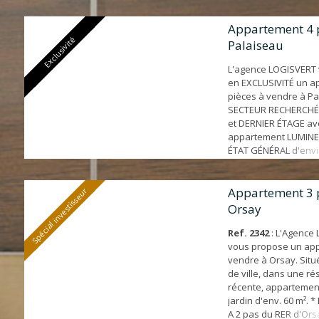
cave et emplacement 
Emplacement - A moin
du centre ville, comm
Appartement 4 
Exclusivité
- Gare Ligne V à 3' - 
Palaiseau
gymnase, ferme pédag
L'agence LOGISVERT
en EXCLUSIVITÉ un a
pièces à vendre à Pa
SECTEUR RECHERCHÉ.
et DERNIER ÉTAGE a
appartement LUMIN
ÉTAT GÉNÉRAL d'envi
offrant : entrée, bell
aménagée et équipé
SÉJOUR DOUBLE ave
Appartement 3 
Spécial investisseur
exposé SUD et SANS V
Orsay
chambres avec placa
indépendant et salle 
Ref. 2342
: L'Agence
vous propose un ap
vendre à Orsay. Situ
de ville, dans une r
récente, appartemen
jardin d'env. 60 m². 
A 2 pas du RER d'Orsa