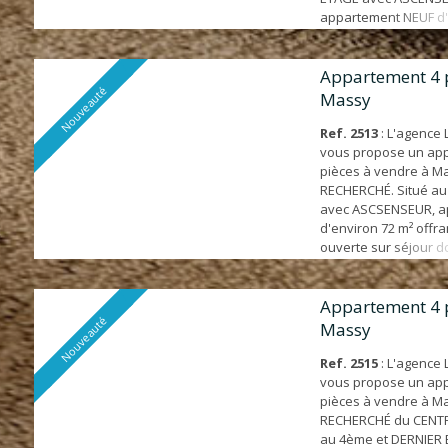
appartement NEUF d'
offrant: cuisine ouve
donnant sur BALCON d
d'eau et 3 chambres
Appartement 4 
Nouveauté
PARENTALE avec sall
Massy
privatifs. PROCHE C
B 15', écoles à 5' et...
Ref. 2513
: L'agence
vous propose un ap
pièces à vendre à M
RECHERCHÉ. Situé au
avec ASCSENSEUR, a
d'environ 72 m² offra
ouverte sur séjour d
BALCON de 5 m², 3 ch
salles d'eau avec WC
PROCHE COMMODITÉS:
Appartement 4 
Nouveauté
écoles à 5' et commer
Massy
Les risques auxquels
exposé sont énon...
Ref. 2515
: L'agence
vous propose un ap
pièces à vendre à M
RECHERCHÉ du CENTRE
au 4ème et DERNIER