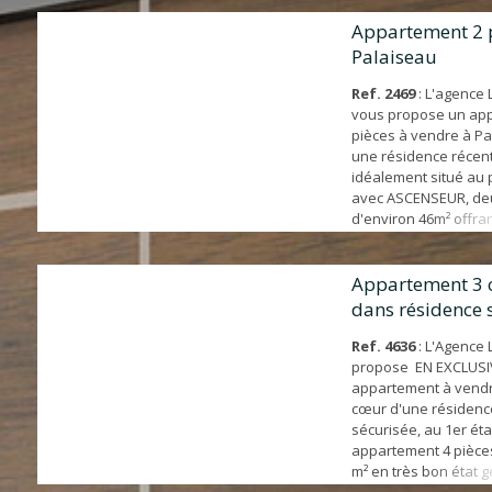
salle d'eau et WC. U
PARKING complètent c
Appartement 2 
Contactez directemen
Palaiseau
au 06.69.49.65.49 Les
auxquels ce ...
Ref. 2469
: L'agence
vous propose un ap
pièces à vendre à Pa
une résidence récent
idéalement situé au 
avec ASCENSEUR, de
d'environ 46m² offrant
de bains avec wc, sé
cuisine ouverte don
TERRASSE. Un DOUB
Appartement 3
de parking en SOUS
dans résidence 
ce bien. POCHE COM
Palaiseau ...
Ref. 4636
: L'Agence 
propose EN EXCLUSI
appartement à vendr
cœur d'une résidence
sécurisée, au 1er éta
appartement 4 pièces
m² en très bon état g