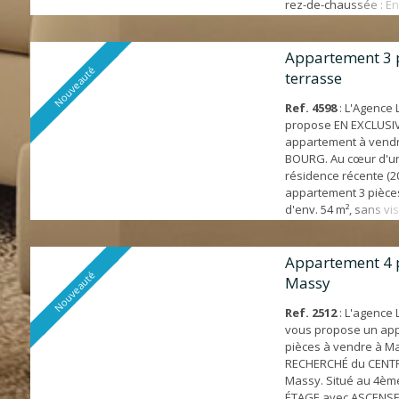
rez-de-chaussée : En
équipée, séjour PLEI
bain avec WC. A l'ét
SPACIEUSES et LUMI
Appartement 3 p
Nouveauté
ÉTAT GÉNÉRAL. Une 
terrasse
et une COUR COMMU
ce bien. FAI...
Ref. 4598
: L'Agence 
propose EN EXCLUSIV
appartement à vend
BOURG. Au cœur d'un
résidence récente (20
appartement 3 pièce
d'env. 54 m², sans vi
Loué 870 euros /mois 
2027. * Emplacement 
à pied du centre vill
Appartement 4 
Nouveauté
écoles - Bus pour RE
Massy
centre à 3' - A 15' de l
Ref. 2512
: L'agence
vous propose un ap
pièces à vendre à M
RECHERCHÉ du CENTR
Massy. Situé au 4èm
ÉTAGE avec ASCENSE