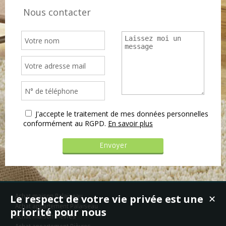
Nous contacter
J'accepte le traitement de mes données personnelles
conformément au RGPD.
En savoir plus
Le respect de votre vie privée est une
Achat maison Palaiseau
✕
Achat appartement Palaiseau
priorité pour nous
Achat maison Bièvres