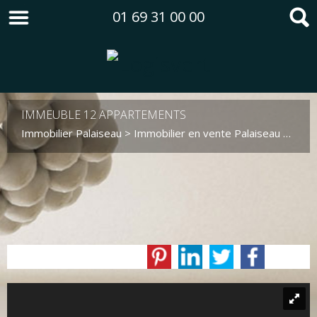
01 69 31 00 00
IMMEUBLE 12 APPARTEMENTS
Immobilier Palaiseau
>
Immobilier en vente Palaiseau
>
Imme