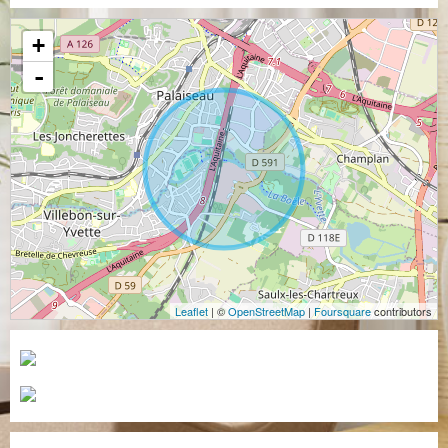
+
-
Leaflet
| ©
OpenStreetMap
|
Foursquare
contributors