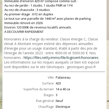
Immeuble d'environ 420 m² composé comme suit :
Au rez-de-jardin : 1 studio, 1 studio PMR et 1 F4
Au rez-de-chaussée : 3 studios
Au premier étage : 6 F2 en duplex
Le tout sur une parcelle de 1440 m² avec places de parking.
Immeuble rénové en 2026.
Environ 120 000€ de revenus locatifs annuels.
A DECOUVRIR RAPIDEMENT
Honoraires à la charge du vendeur. Classe énergie C, Classe
climat A Montant moyen estimé des dépenses annuelles
d'énergie pour un usage standard, établi à partir des prix de
l'énergie de l'année 2023 : entre 4000.00 et 5000.00 €. Nos
honoraires :
https://files.netty.immo/file/logisvert/honoraires
Les informations sur les risques auxquels ce bien est exposé
sont disponibles sur le site Géorisques : georisques.gouv.fr
Ville
Palaiseau
Surface
420
Superficie du terrain
14 a 40 ca
Étages
3
État général
Neuf
Chauffage
Electrique