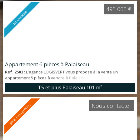
l'étage principal. À l'étage, salle de bains avec douche à l'italienne
495 000 €
et baignoire et 2 chambres do...
Nouveauté
Appartement 6 pièces à Palaiseau
Ref. 2503
: L'agence LOGISVERT vous propose à la vente un
appartement 5 pièces à vendre à Palaiseau. Situé dans le quartier
CAMILLE CLAUDEL . Appartement d'environ 101 m² offrant : offrant:
T5 et plus Palaiseau
101 m²
entrée, séjour DOUBLE de plain pied sur TERRASSE et JARDIN,
cuisine aménagée et équipée, 4 chambres dont 1 avec salle d'eau
PRIVATIVE, salle de bains - buanderie et 2 WC. Deux PLACES DE
Nous contacter
Sous compromis
PARKING commandées en SOUS...