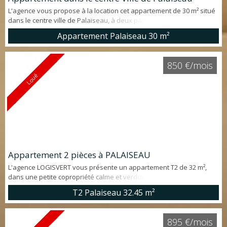
L'agence vous propose à la location cet appartement de 30 m² situé
dans le centre ville de Palaiseau, à deux pas de toutes les
commodités. Au premier étage, cet appartement se compose :
Appartement Palaiseau
30 m²
d'une entrée sur séjour avec coin cuisine, une salle d'eau avec Wc
et d'une chambre avec dressing. A visiter rapidement. Me contacter
uniquement au 0764367249
850 €/mois
Loué
Appartement 2 pièces à PALAISEAU
L'agence LOGISVERT vous présente un appartement T2 de 32 m²,
dans une petite copropriété calme et verdoyante à Palaiseau dans
le quartier de LOZÈRE. Rénové récemment, il comprend un séjour
T2 Palaiseau
32.45 m²
avec coin cuisine, une chambre, une salle d'eau avec WC. Gare de
Lozère à moins de 10 min à pieds.
895 €/mois