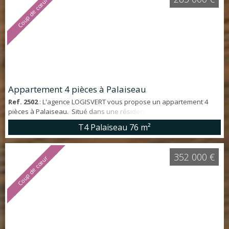
Coup de cœur
et salle de bain...
Appartement 4 pièces à Palaiseau
Ref. 2502
: L'agence LOGISVERT vous propose un appartement 4
pièces à Palaiseau. Situé dans une résidence CALME et
VERDOYANTE, appartement d'environ 76 m² en TRÈS BON ÉTAT
T4 Palaiseau
76 m²
GÉNÉRAL offrant : entrée avec placards, séjour ouvrant sur BALCON
PLEIN SUD avec BELLE VUE sur la vallée, cuisine aménagée et
équipée, 3 chambres, salle d'eau et WC indépendant. Une place de
352 000 €
Coup de cœur
PARKING privative ainsi qu'une CA...