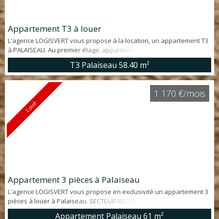
Appartement T3 à louer
L'agence LOGISVERT vous propose à la location, un appartement T3
à PALAISEAU. Au premier étage, appartement de 59 m² avec
EXPOSITION TRAVERSANTE E/O offrant: entrée, séjour, cuisine
T3 Palaiseau
58.40 m²
aménagée et équipée, 2 chambres, salle de bains et WC. Une cave
ET un Box complètent le bien. Proche commerces. RER à 8' à pieds. A
découvrir !
1 170 €/mois
Loué
Appartement 3 pièces à Palaiseau
L'agence LOGISVERT vous propose en exclusivité un appartement 3
pièces à louer à Palaiseau. SECTEUR RECHERCHÉ. Appartement
d'environ 61 m² en BON ÉTAT GÉNÉRAL offrant: entrée, cuisine
Appartement Palaiseau
61 m²