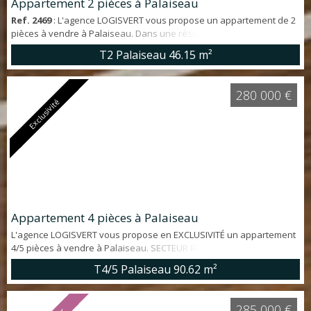
Appartement 2 pièces à Palaiseau
Ref. 2469
: L'agence LOGISVERT vous propose un appartement de 2
pièces à vendre à Palaiseau. Dans une résidence récente de
standing, idéalement situé au premier étage avec ASCENSEUR,
T2 Palaiseau
46.15 m²
deux pièces d'environ 46m² offrant : entrée, salle de bains avec wc,
séjour avec cuisine ouverte donnant sur une TERRASSE. Un DOUBLE
emplacement de parking en SOUS-SOL complète ce bien. POCHE
280 000 €
COMMODITÉS : RER Palaiseau ...
Exclusivité
Appartement 4 pièces à Palaiseau
L'agence LOGISVERT vous propose en EXCLUSIVITÉ un appartement
4/5 pièces à vendre à Palaiseau. SECTEUR RECHERCHÉ. Situé au
4ème et DERNIER ÉTAGE avec ASCENSEUR, appartement LUMINEUX
T4/5 Palaiseau
90.62 m²
en BON ÉTAT GÉNÉRAL d'environ 91 m² offrant : entrée, belle cuisine
aménagée et équipée, grand SÉJOUR DOUBLE avec BALCON exposé
SUD et SANS VIS-À-VIS, 3 chambres avec placards, WC indépendant
285 000 €