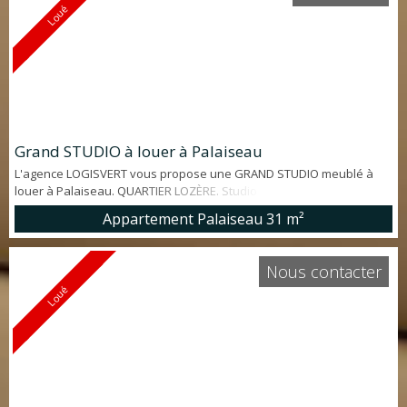
Loué
Grand STUDIO à louer à Palaiseau
L'agence LOGISVERT vous propose une GRAND STUDIO meublé à
louer à Palaiseau. QUARTIER LOZÈRE. Studio d'environ 31 m² offrant:
coin cuisine meublé et équipé, séjour, chambre en mezzanine et
Appartement Palaiseau
31 m²
salle d'eau avec WC. RER B à 7minutes à pied.
Nous contacter
Loué