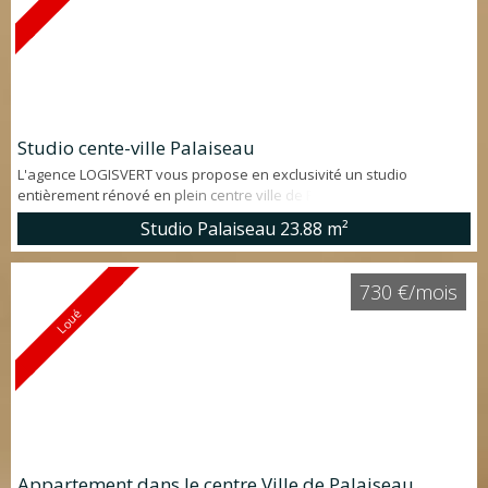
Studio cente-ville Palaiseau
L'agence LOGISVERT vous propose en exclusivité un studio
entièrement rénové en plein centre ville de Palaiseau. Peu
énergivore et idéalement placé, il est a visiter dès à présent. M.
Studio Palaiseau
23.88 m²
STOCK : 0764367249
730 €/mois
Loué
Appartement dans le centre Ville de Palaiseau