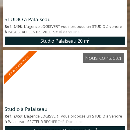
STUDIO à Palaiseau
Ref. 2498
: L'agence LOGISVERT vous propose un STUDIO à vendre
à PALAISEAU. CENTRE VILLE. Situé dans une petite copropriété,
studio d'environ 20 m² en BON ÉTAT GÉNÉRAL offrant: pièce de vie,
Studio Palaiseau
20 m²
cuisine ouverte aménagée et salle d'eau avec WC. RER B Palaiseau
à 3 minutes à pieds. Contactez directement Elisa ERGUL au 07 65 27
51 22. Les risques auxquels ce bien est exposé sont énoncés sur:
Nous contacter
Sous compromis
https://www....
Studio à Palaiseau
Ref. 2463
: L'agence LOGISVERT vous propose un STUDIO à vendre
à Palaiseau. SECTEUR RECHERCHÉ. Dans une résidence de
STANDING, idéalement situé au DERNIER ÉTAGE avec ASCENSEUR,