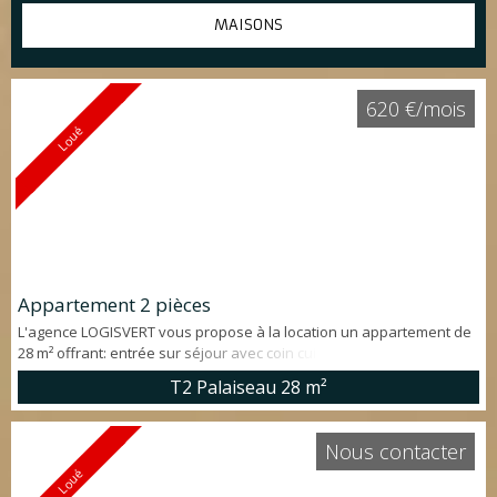
MAISONS
620 €/mois
Loué
Appartement 2 pièces
L'agence LOGISVERT vous propose à la location un appartement de
28 m² offrant: entrée sur séjour avec coin cuisine, chambre, salle de
douche et WC. Une belle terrasse exposée sud complète ce bien
T2 Palaiseau
28 m²
situé dans le quartier de Lozère à PALAISEAU. L’appartement se
trouve accolé à la maison du propriétaire. A voir rapidement
Nous contacter
Loué