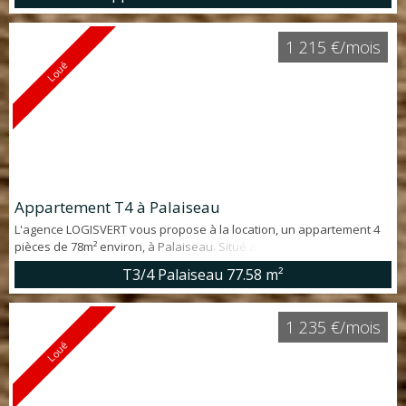
ouverte sur séjour exposé SUD, WC indépendant, salle de bains et
deux chambres. Un BALCON, une place de PARKING privative et une
CAVE complètent ce bien. PROCHE COMMODITÉS. Les risques
1 215 €/mois
auxquels ce bien est...
Loué
Appartement T4 à Palaiseau
L'agence LOGISVERT vous propose à la location, un appartement 4
pièces de 78m² environ, à Palaiseau. Situé au RDC d'un copropriété
calme, il offre : entrée avec rangement, séjour lumineux, cuisine, 3
T3/4 Palaiseau
77.58 m²
chambres, une salle d'eau, une buanderie et un WC séparé. Un
balcon, une cave et une place de parking complètent ce bien situé à
deux pas de la gare de Massy/Palaiseau. Me contacter pour tou...
1 235 €/mois
Loué