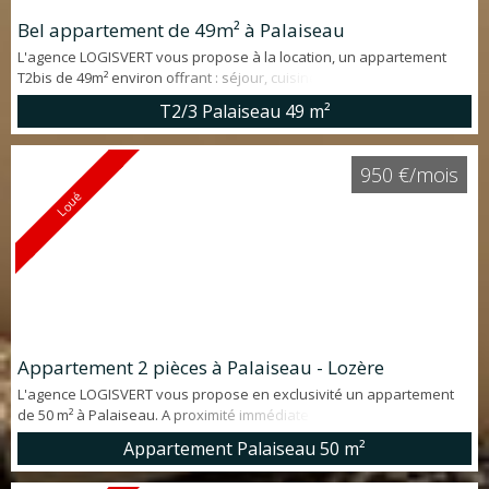
Bel appartement de 49m² à Palaiseau
L'agence LOGISVERT vous propose à la location, un appartement
T2bis de 49m² environ offrant : séjour, cuisine US aménagée et
équipée, salon séparé et chambre. Le tout à deux minutes à pieds
T2/3 Palaiseau
49 m²
des commodités. Monsieur STOCK : 07 64 36 72 49
950 €/mois
Loué
Appartement 2 pièces à Palaiseau - Lozère
L'agence LOGISVERT vous propose en exclusivité un appartement
de 50 m² à Palaiseau. A proximité immédiate de la gare de Lozère,
dans une résidence verdoyante, cet appartement situé au
Appartement Palaiseau
50 m²
deuxième étage offre : entrée, séjour lumineux ouvrant sur balcon,
chambre, dressing, cuisine séparée, salle d'eau et WC. Une place