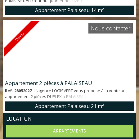
Palaiseau. Au cœur du quartier de Lozère, dans une petite
copropriété de 7 lots, studio meublé d'environ 14 m² en bon état.
Appartement Palaiseau
14 m²
Idéal investissement locatif! Vendu libre et meublé. * Emplacement -
A 5' à pieds de la gare de Lozère et des commerces - Proche du
plateau de Saclay * Caractéristiques de l'appartement - Au rez-de-
Nous contacter
chaussée - Pi...
Vendu
Appartement 2 pièces à PALAISEAU
Ref. 28052027
: L'agence LOGISVERT vous propose à la vente un
appartement 2 pièces DUPLEX à PALAISEAU offrant entrée, séjour,
chambre à l'étage avec salle d'eau. IDEAL INVESTISSEMENT, charge
Appartement Palaiseau
21 m²
très faible, chauffage électrique individuel et proximité immédiate
de la gare RER B PALAISEAU-VILLEBON. TRÈS BON ÉTAT GÉNÉRAL !
LOCATION
APPARTEMENTS