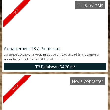
de Parking complète ce bien. Me contacter 07 64 36 72 49
1 100 €/mois
Loué
Appartement T3 à Palaiseau
L'agence LOGISVERT vous propose en exclusivité à la location un
appartement à louer à PALAISEAU. Située dans la rue commerçante
il offre : séjour cathédrale avec cuisine américaine, deux chambres
T3 Palaiseau
54.20 m²
et une salle d'eau avec WC. Entièrement rénové! Me contacter par
mail à l'adresse :
location@logisvert.com
Nous contacter
Loué