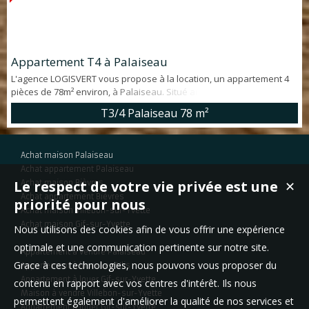
Appartement T4 à Palaiseau
L'agence LOGISVERT vous propose à la location, un appartement 4
pièces de 78m² environ, à Palaiseau. Situé au 1er étage d'une
copropriété calme, il offre : entrée, séjour lumineux, salon; cuisine, 2
T3/4 Palaiseau
78 m²
chambres, une salle de bain, une buanderie et un WC séparé. Un
balcon, une cave et une place de parking complètent ce bien situé à
deux pas de la gare de Massy/Palaiseau. Me contacter pour to...
Achat maison Palaiseau
Achat appartement Palaiseau
Le respect de votre vie privée est une
Achat maison Bièvres
✕
Achat appartement Bièvres
priorité pour nous
Achat maison Villebon-sur-Yvette
Achat maison Gif-sur-Yvette
Nous utilisons des cookies afin de vous offrir une expérience
optimale et une communication pertinente sur notre site.
Appartement à vendre Palaiseau
Grace à ces technologies, nous pouvons vous proposer du
Appartement à louer Les Ulis
Appartement à louer Gif-sur-Yvette
contenu en rapport avec vos centres d'intérêt. Ils nous
Maison à vendre Villebon-sur-Yvette
permettent également d'améliorer la qualité de nos services et
Appartement à louer Gif-sur-Yvette