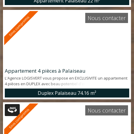
Appartement Palaiseau
22 m²
studio d'environ 22 m² offrant: cuisine ouverte sur séjour et salle
d'eau avec WC. Une place de PARKING en SOUS-SOL complète ce
bien. PROCHE COMMODITÉS: RER Palaiseau à 15', commerces et bus
Nous contacter
Sous compromis
à 5' à pied . Loué meublé à 745€/ ...
Appartement 4 pièces à Palaiseau
L'Agence LOGISVERT vous propose en EXCLUSIVITE un appartement
4 pièces en DUPLEX avec beau potentiel d'env. 80 m² (100 m² au sol)
dans SECTEUR TRES RECHERCHE du CENTRE-VILLE de Palaiseau.
Duplex Palaiseau
74.16 m²
Appartement offrant: séjour, cuisine, chambre, salle de bains et WC
indépendant. A l'étage, 2 chambres, deux salles d'eau et 2 WC.
PROCHE COMMODITÉS: situé à moins de 5 min à pied des
Nous contacter
Sous compromis
commerces, du RER ...