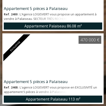
Appartement 5 pièces à Palaiseau
Ref. 2400
: L'Agence LOGISVERT vous propose un appartement à
vendre à Palaiseau. SECTEUR TRÈS RECHERCHÉ. Appartement en
REZ-DE-JARDIN d'environ 90 m² offrant: entrée, cuisine aménagée et
Appartement Palaiseau
86.08 m²
équipée, SÉJOUR de EXPOSÉ EST ouvrant d'un côté sur un BALCON
et de l'autre sur TERRASSE et JARDIN, salle de bains entièrement
RÉNOVÉE, WC indépendant et 3 chambres. De nombreux
470 000 €
RANGEMENTS (placards, cellier), une C...
Exclusivité
Appartement 5 pièces à Palaiseau
Ref. 2468
: L'agence LOGISVERT vous propose en EXCLUSIVITÉ un
appartement 5 pièces à vendre à Palaiseau. SECTEUR RECHERCHÉ.
Situé dans un environnement CALME et VERDOYANT, TRIPLEX
Appartement Palaiseau
113 m²
comme une MAISON d'environ 113 m² offrant : SÉJOUR DOUBLE avec
poêle à bois exposé EST-OUEST, cuisine et WC indépendant à