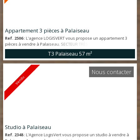
Appartement 3 pièces à Palaiseau
Ref. 2506
: L'agence LOGISVERT vous propose un appartement 3
pièces à vendre à Palaiseau. SECTEUR TRÈS RECHERCHÉ. Situé dans
un environnement CALME et VERDOYANT, appartement en REZ-DE-
T3 Palaiseau
57 m²
JARDIN exposé PLEIN SUD d'environ 57 m² offrant : Séjour LUMINEUX
ouvrant sur un GRAND JARDIN PRIVATIF, cuisine aménagée, salle
d'eau, deux chambres ouvrant sur jardin et WC indépendant. Deux
Nous contacter
places de PARKING PRIVATIV...
Vendu
Studio à Palaiseau
Ref. 2348
: L'Agence LogisVert vous propose un studio à vendre à