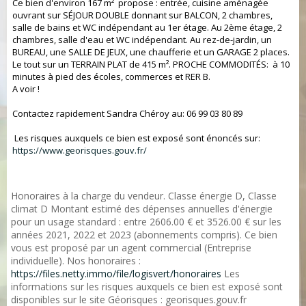
Ce bien d'environ 167 m² propose : entrée, cuisine aménagée
ouvrant sur SÉJOUR DOUBLE donnant sur BALCON, 2 chambres,
salle de bains et WC indépendant au 1er étage. Au 2ème étage, 2
chambres, salle d'eau et WC indépendant. Au rez-de-jardin, un
BUREAU, une SALLE DE JEUX, une chaufferie et un GARAGE 2 places.
Le tout sur un TERRAIN PLAT de 415 m². PROCHE COMMODITÉS: à 10
minutes à pied des écoles, commerces et RER B.
A voir !
Contactez rapidement Sandra Chéroy au: 06 99 03 80 89
Les risques auxquels ce bien est exposé sont énoncés sur:
https://www.georisques.gouv.fr/
Honoraires à la charge du vendeur. Classe énergie D, Classe
climat D Montant estimé des dépenses annuelles d'énergie
pour un usage standard : entre 2606.00 € et 3526.00 € sur les
années 2021, 2022 et 2023 (abonnements compris). Ce bien
vous est proposé par un agent commercial (Entreprise
individuelle). Nos honoraires :
https://files.netty.immo/file/logisvert/honoraires
Les
informations sur les risques auxquels ce bien est exposé sont
disponibles sur le site Géorisques : georisques.gouv.fr