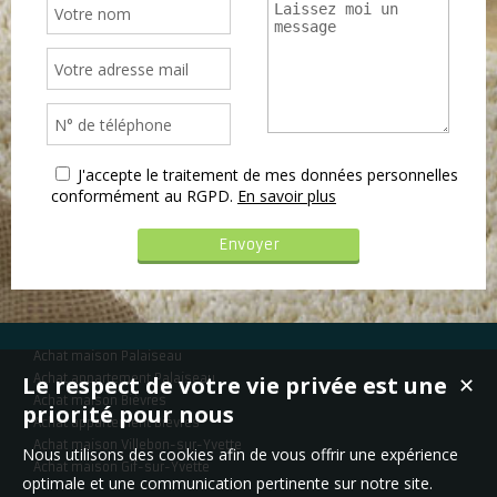
J'accepte le traitement de mes données personnelles
conformément au RGPD.
En savoir plus
Achat maison Palaiseau
Le respect de votre vie privée est une
Achat appartement Palaiseau
✕
Achat maison Bièvres
priorité pour nous
Achat appartement Bièvres
Achat maison Villebon-sur-Yvette
Nous utilisons des cookies afin de vous offrir une expérience
Achat maison Gif-sur-Yvette
optimale et une communication pertinente sur notre site.