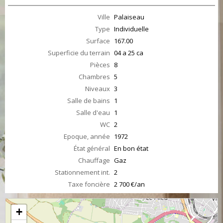
Ville
Palaiseau
Type
Individuelle
Surface
167.00
Superficie du terrain
04 a 25 ca
Pièces
8
Chambres
5
Niveaux
3
Salle de bains
1
Salle d'eau
1
WC
2
Epoque, année
1972
État général
En bon état
Chauffage
Gaz
Stationnement int.
2
Taxe foncière
2 700 €/an
+