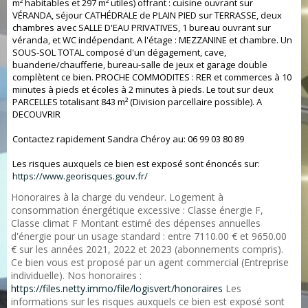
m² habitables et 297 m² utiles) offrant : cuisine ouvrant sur
VÉRANDA, séjour CATHÉDRALE de PLAIN PIED sur TERRASSE, deux
chambres avec SALLE D'EAU PRIVATIVES, 1 bureau ouvrant sur
véranda, et WC indépendant. A l'étage : MEZZANINE et chambre. Un
SOUS-SOL TOTAL composé d'un dégagement, cave,
buanderie/chaufferie, bureau-salle de jeux et garage double
complètent ce bien. PROCHE COMMODITES : RER et commerces à 10
minutes à pieds et écoles à 2 minutes à pieds. Le tout sur deux
PARCELLES totalisant 843 m² (Division parcellaire possible). A
DECOUVRIR
Contactez rapidement Sandra Chéroy au: 06 99 03 80 89
Les risques auxquels ce bien est exposé sont énoncés sur:
https://www.georisques.gouv.fr/
Honoraires à la charge du vendeur. Logement à
consommation énergétique excessive : Classe énergie F,
Classe climat F Montant estimé des dépenses annuelles
d'énergie pour un usage standard : entre 7110.00 € et 9650.00
€ sur les années 2021, 2022 et 2023 (abonnements compris).
Ce bien vous est proposé par un agent commercial (Entreprise
individuelle). Nos honoraires :
https://files.netty.immo/file/logisvert/honoraires
Les
informations sur les risques auxquels ce bien est exposé sont