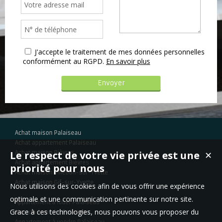
J'accepte le traitement de mes données personnelles
conformément au RGPD.
En savoir plus
Achat maison Palaiseau
Achat appartement Palaiseau
Le respect de votre vie privée est une
Achat maison Bièvres
✕
Achat appartement Bièvres
priorité pour nous
Achat maison Villebon-sur-Yvette
Achat maison Gif-sur-Yvette
Nous utilisons des cookies afin de vous offrir une expérience
optimale et une communication pertinente sur notre site.
Appartement à louer Palaiseau
Grace à ces technologies, nous pouvons vous proposer du
Maison à vendre Palaiseau