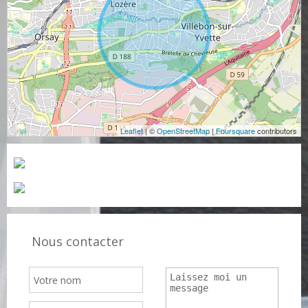
Leaflet
| ©
OpenStreetMap
|
Foursquare
contributors
Nous contacter