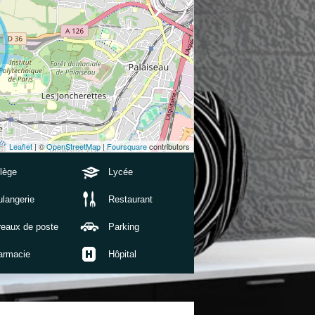
Leaflet
| ©
OpenStreetMap
|
Foursquare
contributors
lège
Lycée
langerie
Restaurant
reaux de poste
Parking
armacie
Hôpital