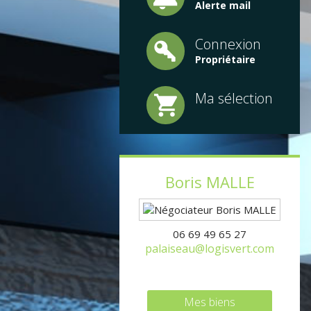
Alerte mail
Connexion
Propriétaire
Ma sélection
Boris
MALLE
06 69 49 65 27
palaiseau@logisvert.com
Mes biens