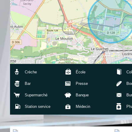
Crèche
École
Col
Bar
Presse
Bou
Supermarché
Banque
Bu
Station service
Médecin
Ph