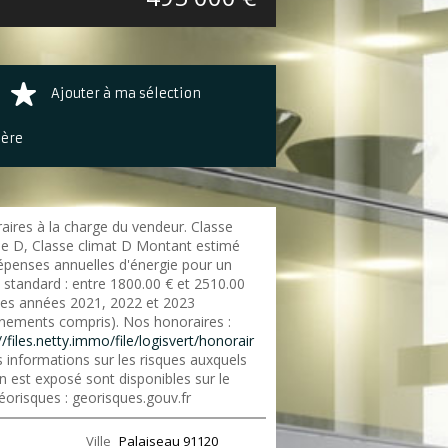
Ajouter à ma sélection
ière
aires à la charge du vendeur. Classe
ie D, Classe climat D Montant estimé
épenses annuelles d'énergie pour un
 standard : entre 1800.00 € et 2510.00
 les années 2021, 2022 et 2023
nements compris). Nos honoraires :
//files.netty.immo/file/logisvert/honorair
 informations sur les risques auxquels
n est exposé sont disponibles sur le
éorisques : georisques.gouv.fr
Ville
Palaiseau
91120