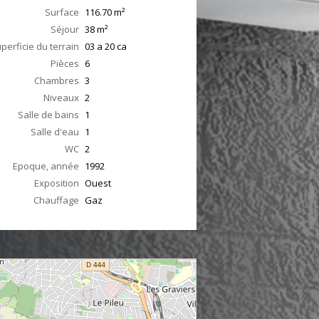
Surface
116.70
m²
Séjour
38
m²
perficie du terrain
03 a 20 ca
Pièces
6
Chambres
3
Niveaux
2
Salle de bains
1
Salle d'eau
1
WC
2
Epoque, année
1992
Exposition
Ouest
Chauffage
Gaz