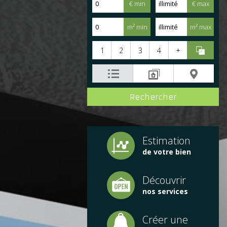
€ min
€ max
m² min
m² max
1
2
3
4
+
Estimation
de votre bien
Découvrir
nos services
Créer une