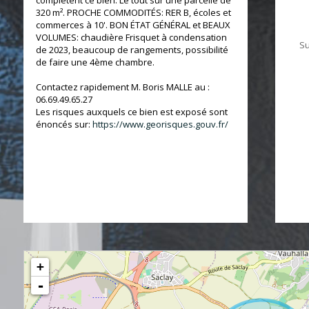
complètent ce bien. Le tout sur une parcelle de
320 m². PROCHE COMMODITÉS: RER B, écoles et
commerces à 10'. BON ÉTAT GÉNÉRAL et BEAUX
VOLUMES: chaudière Frisquet à condensation
Su
de 2023, beaucoup de rangements, possibilité
de faire une 4ème chambre.
Contactez rapidement M. Boris MALLE au :
06.69.49.65.27
Les risques auxquels ce bien est exposé sont
énoncés sur:
https://www.georisques.gouv.fr/
+
-