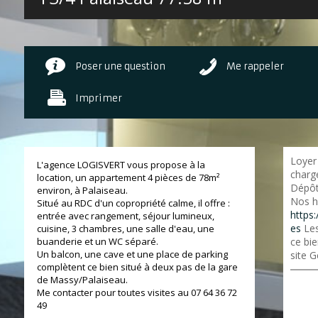
Poser une question
Me rappeler
Imprimer
Loyer
L'agence LOGISVERT vous propose à la
charge
location, un appartement 4 pièces de 78m²
Dépôt
environ, à Palaiseau.
Nos h
Situé au RDC d'un copropriété calme, il offre :
https:
entrée avec rangement, séjour lumineux,
es
Les
cuisine, 3 chambres, une salle d'eau, une
buanderie et un WC séparé.
ce bie
Un balcon, une cave et une place de parking
site G
complètent ce bien situé à deux pas de la gare
de Massy/Palaiseau.
Me contacter pour toutes visites au 07 64 36 72
49