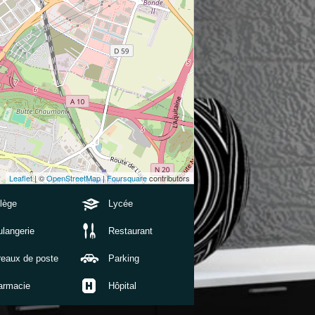
Leaflet
| ©
OpenStreetMap
|
Foursquare
contributors
lège
Lycée
langerie
Restaurant
reaux de poste
Parking
armacie
Hôpital