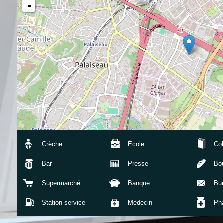
-
Crèche
École
Col
Bar
Presse
Bou
Supermarché
Banque
Bu
Station service
Médecin
Ph