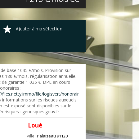
Ajouter à ma sélection
 de base 1035 €/mois. Provision sur
s 180 €/mois, régularisation annuelle.
 de garantie 1 035 €. DPE en cours
onoraires :
//files.netty.immo/file/logisvert/honorair
 informations sur les risques auxquels
n est exposé sont disponibles sur le
éorisques : georisques.gouv.fr
Loué
Ville
Palaiseau
91120