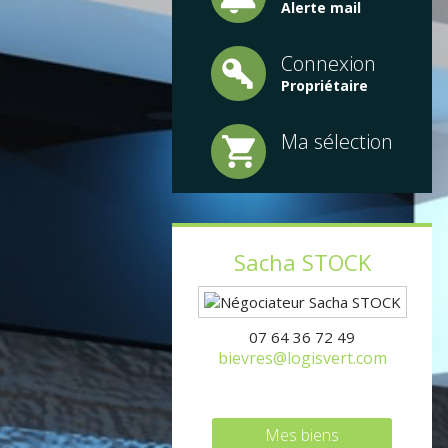
Alerte mail
Connexion
Propriétaire
Ma sélection
Sacha
STOCK
07 64 36 72 49
bievres@logisvert.com
Mes biens