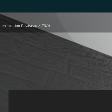
 en location Palaiseau
> T3/4 LA3873