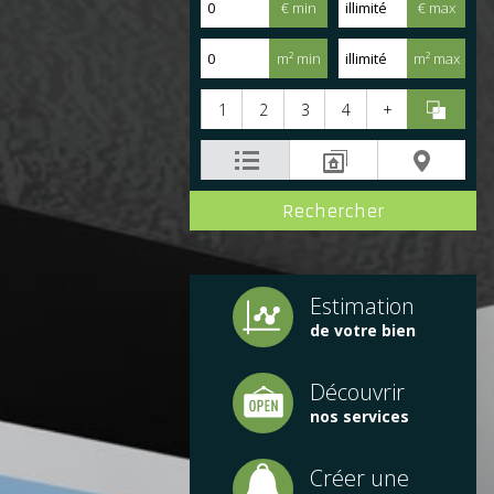
€ min
€ max
m² min
m² max
1
2
3
4
+
Estimation
de votre bien
Découvrir
nos services
Créer une