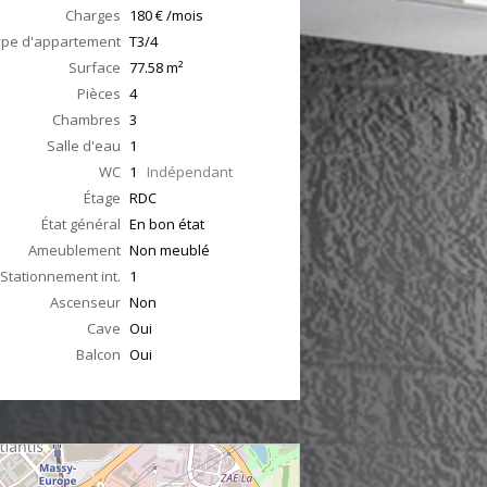
Charges
180 € /mois
ype d'appartement
T3/4
Surface
77.58
m²
Pièces
4
Chambres
3
Salle d'eau
1
WC
1
Indépendant
Étage
RDC
État général
En bon état
Ameublement
Non meublé
Stationnement int.
1
Ascenseur
Non
Cave
Oui
Balcon
Oui