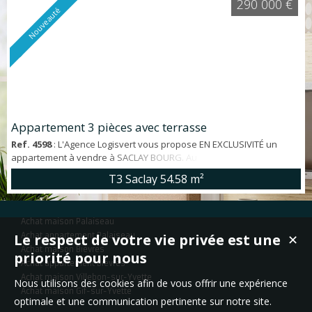
290 000 €
Nouveauté
Appartement 3 pièces avec terrasse
Ref. 4598
: L'Agence Logisvert vous propose EN EXCLUSIVITÉ un
appartement à vendre à SACLAY BOURG. Au cœur d'une petite
résidence récente (2020), au calme, appartement 3 pièces avec
T3 Saclay
54.58 m²
terrasse d'env. 54 m², sans vis à vis. Vendu Loué 870 euros /mois -
fin de bail 2027. * Emplacement - A moins de 3' à pied du centre ville,
commerces et écoles - Bus pour RER B Orsay centre à 3' - A 15' de la
Achat maison Palaiseau
future gar...
Le respect de votre vie privée est une
Achat appartement Palaiseau
✕
Achat maison Bièvres
priorité pour nous
Achat appartement Bièvres
Achat maison Villebon-sur-Yvette
Nous utilisons des cookies afin de vous offrir une expérience
Achat maison Gif-sur-Yvette
optimale et une communication pertinente sur notre site.