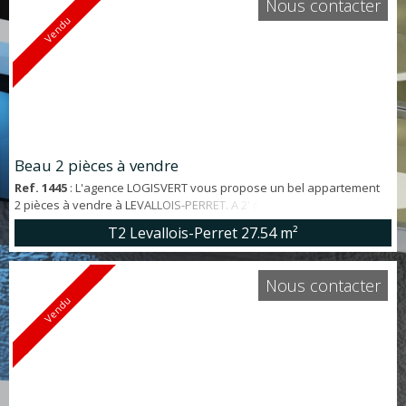
Nous contacter
Vendu
Beau 2 pièces à vendre
Ref. 1445
: L'agence LOGISVERT vous propose un bel appartement
2 pièces à vendre à LEVALLOIS-PERRET. A 2' de la gare Clichy-
Levallois et à 10' de Louise Michel, appartement 2 pièces de 27,54
T2 Levallois-Perret
27.54 m²
m² offrant : entrée dans séjour, cuisine US aménagée et équipée,
chambre avec grand placard/penderie, salle d'eau avec WC.
Dernier étage. Lumineux. BON ETAT GENERAL. A visiter !
Nous contacter
Consommation énergétique finale :...
Vendu