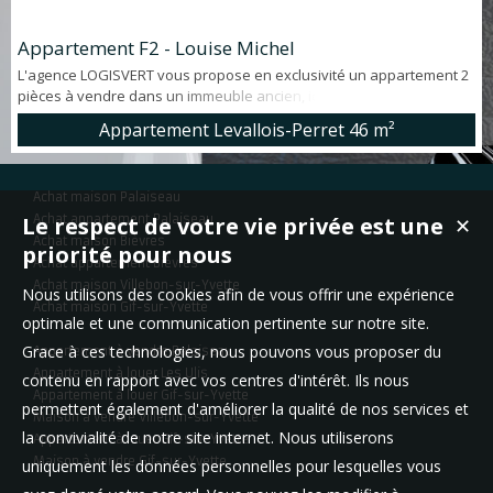
Appartement F2 - Louise Michel
L'agence LOGISVERT vous propose en exclusivité un appartement 2
pièces à vendre dans un immeuble ancien, idéalement situé à 3' à
pieds du métro LOUISE MICHEL et proche de toutes commodités.
Appartement Levallois-Perret
46 m²
Orienté Est/Ouest, appartement 2 pièces d'une superficie de 46 m²
environ, situé au 2ème étage avec ascenseur et offrant : entrée
avec placard, séjour, cuisine séparée, chambre avec salle de bains
Achat maison Palaiseau
att...
Le respect de votre vie privée est une
Achat appartement Palaiseau
✕
Achat maison Bièvres
priorité pour nous
Achat appartement Bièvres
Achat maison Villebon-sur-Yvette
Nous utilisons des cookies afin de vous offrir une expérience
Achat maison Gif-sur-Yvette
optimale et une communication pertinente sur notre site.
Grace à ces technologies, nous pouvons vous proposer du
Appartement à vendre Palaiseau
Appartement à louer Les Ulis
contenu en rapport avec vos centres d'intérêt. Ils nous
Appartement à louer Gif-sur-Yvette
permettent également d'améliorer la qualité de nos services et
Maison à vendre Villebon-sur-Yvette
la convivialité de notre site internet. Nous utiliserons
Appartement à louer Gif-sur-Yvette
Maison à vendre Gif-sur-Yvette
uniquement les données personnelles pour lesquelles vous