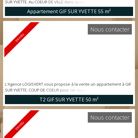
SUR YVETTE. Au COEUR DE VILLE dans quartier recherché, dans
petite copropriété des années 90, Belle LUMINOSITÉ pour cet
Appartement GIF SUR YVETTE
55 m²
appartement 3 pièces d'env. 55 m², au 2ème et dernier étage,
comprenant grand séjour avec cuisine US aménagée et équipée, 1
chambre, 1 bureau, salle d'eau, wc. POTENTIEL D'AGRANDISSEMENT
Nous contacter
avec possibilité d'...
Vendu
L'Agence LOGISVERT vous propose à la vente un appartement à GIF
SUR YVETTE. COUP DE COEUR pour cet appartement situé dans
QUARTIER RECHERCHE AU CENTRE DE GIF, dans immeuble de 1995,
T2 GIF SUR YVETTE
50 m²
au 2ème étage, 3 pièces d'environ 50 m² comprenant: entrée,
cuisine US aménagée et équipée, séjour double (possibilité 2ème
chambre) ouvert sur BALCON FILANT SANS VIS A VIS orienté SUD EST,
Nous contacter
une chambre, salle...
Vendu