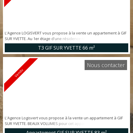
L'Agence LOGISVERT vous propose à la vente un appartement à GIF
SUR YVETTE. Au 1er étage d'une résidence récente de 2007
sécurisée et arborée, BELLE LUMINOSITÉ pour cet appartement 3
T3 GIF SUR YVETTE
66 m²
pièces d'env. 66 m² offrant: entrée avec rangements, cuisine us
équipée, séjour ouvert sur BALCON plein OUEST, 2 chambres avec
placard, salle de bains, wc. Une cave et un emplacement de parking
Nous contacter
privatif en s...
Vendu
L'Agence Logisvert vous propose à la vente un appartement à GIF
SUR YVETTE. BEAUX VOLUMES pour cet appartement d'environ 83 m²
dans RESIDENCE RECENTE SECURISEE offrant entrée avec placard,
Appartement GIF SUR YVETTE
83 m²