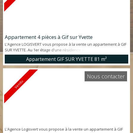
Appartement 4 pièces à Gif sur Yvette
L'Agence LOGISVERT vous propose à la vente un appartement à GIF
SUR YVETTE. Au 1er étage d'une résidence arborée avec gardien,
AU CALME, appartement LUMINEUX de 81 m² , offrant: entrée avec
Appartement GIF SUR YVETTE
81 m²
placards, beau séjour PLEIN SUD de 18.7 m², cuisine dînatoire
aménagée, 3 chambres, salle de bains, wc. Cave et emplacement
de parking privatif. Très bon état. 10' à pieds du centre ville de Gif.
Nous contacter
15' ...
Vendu
L'Agence Logisvert vous propose à la vente un appartement à GIF