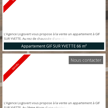
L'Agence Logisvert vous propose à la vente un appartement à GIF
SUR YVETTE. Au rez de chaussée d'une résidence SÉCURISÉE
RECHERCHÉE, au calme et en pleine nature, Appartement 3 pièces
Appartement GIF SUR YVETTE
66 m²
d'env. 66 m² comprenant: entrée avec rangements, cuisine dînatoire
aménagée et équipée, salon ouvert sur BALCON SANS VIS A VIS, 2
chambres, salle d'eau, wc. Cave et emplacement de parking privatif.
Nous contacter
Moins de...
Vendu
L'Agence Logisvert vous propose à la vente un appartement à GIF
SUR YVETTE. Au 3ème étage d'une résidence RECHERCHÉE, au calme