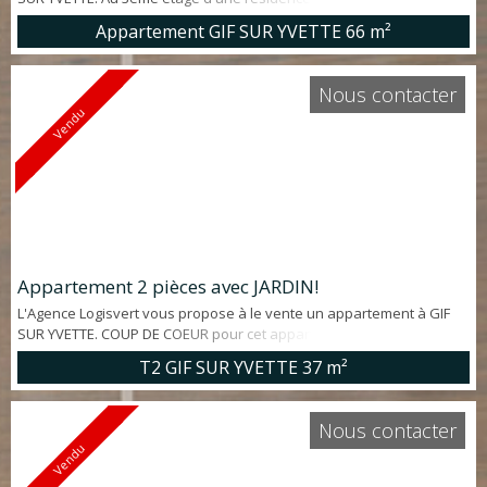
et en pleine nature, Appartement 3 pièces d'env. 66 m² comprenant:
Appartement GIF SUR YVETTE
66 m²
entrée avec rangements, cuisine dînatoire aménagée, salon ouvert
sur BALCON SANS VIS A VIS, 2 chambres, salle d'eau, wc. Cave et
emplacement de parking privatif. Moins de 10' à pieds écoles et
Nous contacter
com...
Vendu
Appartement 2 pièces avec JARDIN!
L'Agence Logisvert vous propose à le vente un appartement à GIF
SUR YVETTE. COUP DE COEUR pour cet appartement d'env. 37 m²
entièrement rénové avec BELLES PRESTATIONS offrant: séjour
T2 GIF SUR YVETTE
37 m²
ouvert sur JARDIN PRIVATIF d'env. 164 m², Cuisine US aménagée,
chambre avec placard, salle d'eau, wc indépendant. Une cave et un
emplacement de parking extérieur privatif (avec borne électrique)
Nous contacter
complètent c...
Vendu