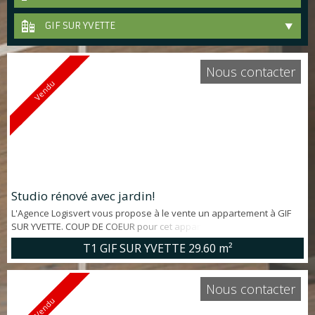
GIF SUR YVETTE
Nous contacter
Vendu
Studio rénové avec jardin!
L'Agence Logisvert vous propose à le vente un appartement à GIF
SUR YVETTE. COUP DE COEUR pour cet appartement T1 d'env. 30 m²
entièrement rénové avec BELLES PRESTATIONS offrant: pièce de vie
T1 GIF SUR YVETTE
29.60 m²
ouverte sur JARDIN PRIVATIF d'env. 64 m², Cuisine aménagée, salle
d'eau, wc indépendant. Une cave et un emplacement de parking
extérieur privatif (avec borne électrique) complètent ce bien. Petite
Nous contacter
c...
Vendu