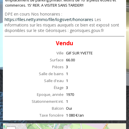
emplacement de parking privatif. Moins de 10' à pieds écoles et
commerces. 15' RER. A VISITER SANS TARDER!!
DPE en cours Nos honoraires :
https://files.netty.immo/file/logisvert/honoraires
Les
informations sur les risques auxquels ce bien est exposé sont
disponibles sur le site Géorisques : georisques.gouv.fr
Vendu
Ville
GIF SUR YVETTE
Surface
66.00
Pièces
3
Salle de bains
1
Salle d'eau
1
Étage
3
Epoque, année
1970
Stationnement int.
1
Balcon
Oui
Taxe foncière
1 080 €/an