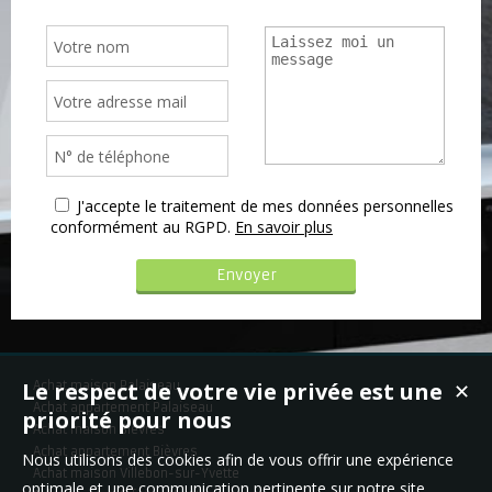
J'accepte le traitement de mes données personnelles
conformément au RGPD.
En savoir plus
Le respect de votre vie privée est une
Achat maison Palaiseau
✕
Achat appartement Palaiseau
priorité pour nous
Achat maison Bièvres
Achat appartement Bièvres
Nous utilisons des cookies afin de vous offrir une expérience
Achat maison Villebon-sur-Yvette
optimale et une communication pertinente sur notre site.