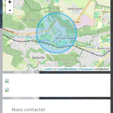
+
-
Leaflet
| ©
OpenStreetMap
|
Foursquare
contributors
Nous contacter