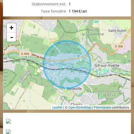
Stationnement ext.
1
Taxe foncière
1 194 €/an
+
-
Leaflet
| ©
OpenStreetMap
|
Foursquare
contributors