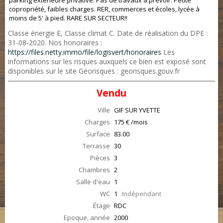
parking extérieure privative. Pas de travaux à prévoir. Petite
copropriété, faibles charges. RER, commerces et écoles, lycée à
moins de 5' à pied. RARE SUR SECTEUR!!
Classe énergie E, Classe climat C. Date de réalisation du DPE :
31-08-2020. Nos honoraires :
https://files.netty.immo/file/logisvert/honoraires
Les
informations sur les risques auxquels ce bien est exposé sont
disponibles sur le site Géorisques : georisques.gouv.fr
Vendu
Ville
GIF SUR YVETTE
Charges
175 € /mois
Surface
83.00
Terrasse
30
Pièces
3
Chambres
2
Salle d'eau
1
WC
1
Indépendant
Étage
RDC
Epoque, année
2000