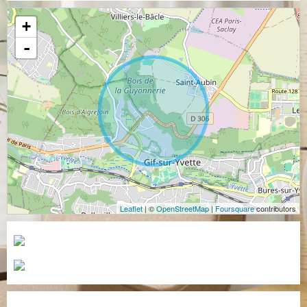
+
-
Leaflet
| ©
OpenStreetMap
|
Foursquare
contributors