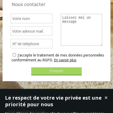
Nous contacter
J'accepte le traitement de mes données personnelles
conformément au RGPD.
En savoir plus
Le respect de votre vie privée est une
Achat maison Palaiseau
✕
Achat appartement Palaiseau
priorité pour nous
Achat maison Bièvres
Achat appartement Bièvres