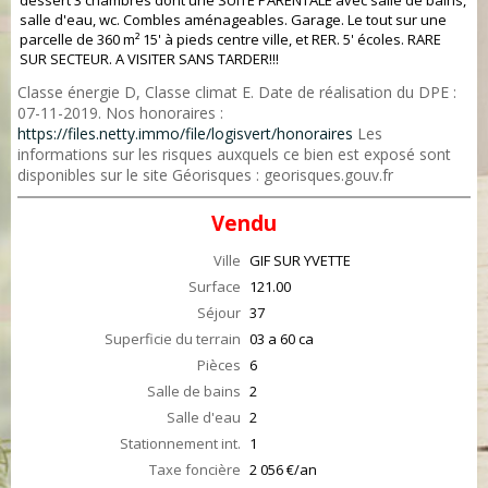
dessert 3 chambres dont une SUITE PARENTALE avec salle de bains,
salle d'eau, wc. Combles aménageables. Garage. Le tout sur une
parcelle de 360 m² 15' à pieds centre ville, et RER. 5' écoles. RARE
SUR SECTEUR. A VISITER SANS TARDER!!!
Classe énergie D, Classe climat E. Date de réalisation du DPE :
07-11-2019. Nos honoraires :
https://files.netty.immo/file/logisvert/honoraires
Les
informations sur les risques auxquels ce bien est exposé sont
disponibles sur le site Géorisques : georisques.gouv.fr
Vendu
Ville
GIF SUR YVETTE
Surface
121.00
Séjour
37
Superficie du terrain
03 a 60 ca
Pièces
6
Salle de bains
2
Salle d'eau
2
Stationnement int.
1
Taxe foncière
2 056 €/an