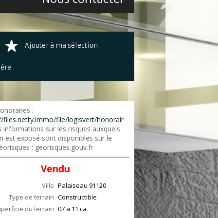
Ajouter à ma sélection
ière
onoraires :
//files.netty.immo/file/logisvert/honorair
 informations sur les risques auxquels
n est exposé sont disponibles sur le
éorisques : georisques.gouv.fr
Vendu
Ville
Palaiseau
91120
Type de terrain
Constructible
perficie du terrain
07 a 11 ca