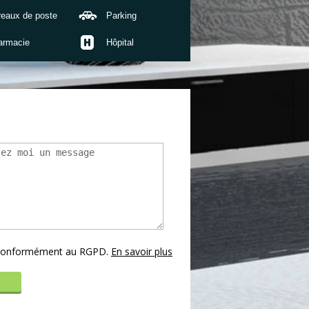
reaux de poste
Parking
armacie
Hôpital
s conformément au RGPD.
En savoir plus