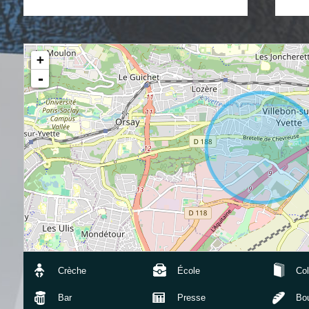
+
-
Crèche
École
Col
Bar
Presse
Bou