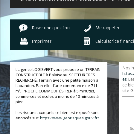
Poser une question
Me rappeler
Imprimer
Calculatrice financ
Nos h
L'agence LOGISVERT vous propose un TERRAIN
https:
CONSTRUCTIBLE à Palaiseau. SECTEUR TRÈS
es
Les
RECHERCHÉ. Terrain avec une petite maison à
ce bie
l'abandon. Parcelle d'une contenance de 711
site G
m². PROCHE COMMODITÉS: RER à 5 minutes,
commerces et écoles à moins de 10 minutes à
pied.
Les risques auxquels ce bien est exposé sont
énoncés sur:
https://www.georisques.gouv.fr/
Su