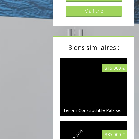
Ma fiche
Biens similaires :
315 000 €
Terrain Constructible Palaiseau 04 a 89 ca
Exclusivité
335 000 €