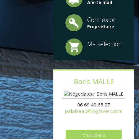
Alerte mail
Connexion
Propriétaire
Ma sélection
Boris
MALLE
06 69 49 65 27
palaiseau@logisvert.com
Mes biens