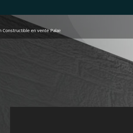
n Constructible en vente Palaiseau
> Terrain Constructible VT341