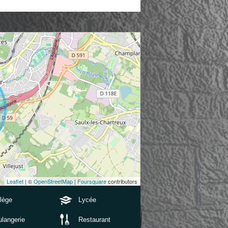
Leaflet
| ©
OpenStreetMap
|
Foursquare
contributors
lège
Lycée
langerie
Restaurant