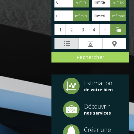
€ min
€ max
m² min
m² max
1
2
3
4
+
Estimation
de votre bien
Découvrir
nos services
Créer une