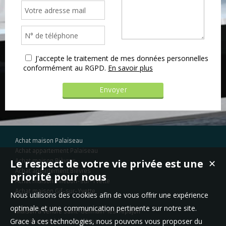
J'accepte le traitement de mes données personnelles
conformément au RGPD.
En savoir plus
Achat maison Palaiseau
Achat appartement Palaiseau
Le respect de votre vie privée est une
Achat maison Bièvres
✕
Achat appartement Bièvres
priorité pour nous
Achat maison Villebon-sur-Yvette
Achat maison Gif-sur-Yvette
Nous utilisons des cookies afin de vous offrir une expérience
optimale et une communication pertinente sur notre site.
Maison à vendre Saint-Germain-lès-Arpajon
Grace à ces technologies, nous pouvons vous proposer du
Appartement à louer Palaiseau