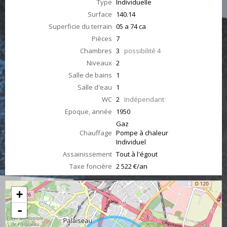
Type
Individuelle
Surface
140.14
Superficie du terrain
05 a 74 ca
Pièces
7
Chambres
3
possibilité 4
Niveaux
2
Salle de bains
1
Salle d'eau
1
WC
2
Indépendant
Epoque, année
1950
Gaz
Chauffage
Pompe à chaleur
Individuel
Assainissement
Tout à l'égout
Taxe foncière
2 522 €/an
+
-