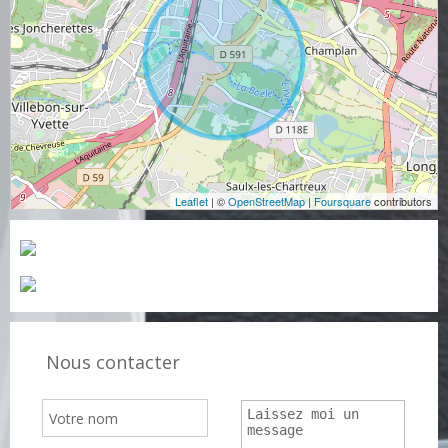
Leaflet
| ©
OpenStreetMap
|
Foursquare
contributors
Nous contacter