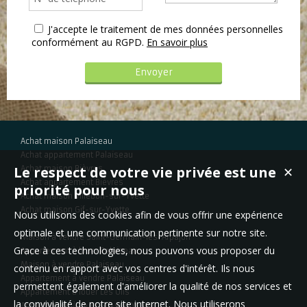
J'accepte le traitement de mes données personnelles
conformément au RGPD.
En savoir plus
Achat maison Palaiseau
Achat appartement Palaiseau
Le respect de votre vie privée est une
Achat maison Bièvres
✕
Achat appartement Bièvres
priorité pour nous
Achat maison Villebon-sur-Yvette
Achat maison Gif-sur-Yvette
Nous utilisons des cookies afin de vous offrir une expérience
optimale et une communication pertinente sur notre site.
Maison à vendre Saint-Germain-lès-Arpajon
Grace à ces technologies, nous pouvons vous proposer du
Appartement à louer Palaiseau
Maison à vendre Palaiseau
contenu en rapport avec vos centres d'intérêt. Ils nous
Appartement à vendre Palaiseau
permettent également d'améliorer la qualité de nos services et
Appartement à louer Les Ulis
la convivialité de notre site internet. Nous utiliserons
Appartement à louer Gif-sur-Yvette