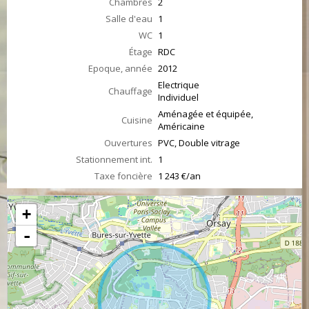
Chambres
2
Salle d'eau
1
WC
1
Étage
RDC
Epoque, année
2012
Electrique
Chauffage
Individuel
Aménagée et équipée,
Cuisine
Américaine
Ouvertures
PVC, Double vitrage
Stationnement int.
1
Taxe foncière
1 243 €/an
+
-