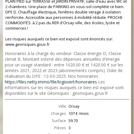
PLAIN PIED sur TERRASSE et JARDIN PRIVATIF, salle d'eau avec WC et
2 chambres. Une place de PARKING en sous-sol complète ce bien.
DPE D. Chauffage électrique, fenêtres double vitrage à isolation
renforcée. Accessible aux personnes à mobilité réduite. PROCHE
COMMODITÉS: à 2 pas du RER d'Orsay ville, des écoles, lycée et
commerces !
Les risques auxquels ce bien est exposé sont énoncés sur:
www.georisques.gouv.fr
Honoraires à la charge du vendeur. Classe énergie D, Classe
climat B. Montant estimé des dépenses annuelles d'énergie
pour un usage standard : entre 1020.00 € et 1420.00 € sur les
années 2021, 2022 et 2023 (abonnements compris). Date de
réalisation du DPE : 12-03-2025. Nos honoraires :
https://files.netty.immo/file/logisvert/honoraires
Les
informations sur les risques auxquels ce bien est exposé sont
disponibles sur le site Géorisques : georisques.gouv.fr
Ville
Orsay
Charges
107 € /mois
Surface
59.70
Pièces
3