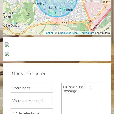
Leaflet
| ©
OpenStreetMap
|
Foursquare
contributors
Nous contacter