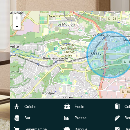
+
-
Crèche
École
Col
Bar
Presse
Bou
Supermarché
Banque
Bu