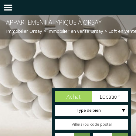
APPARTEMENT ATYPIQUE À ORSAY
Immobilier Orsay
>
Immobilier en vente Orsay
>
Loft en vent
Achat
Location
Type de bien