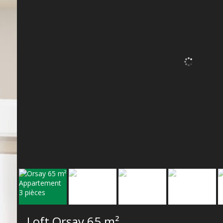
Loft Orsay
65 m²