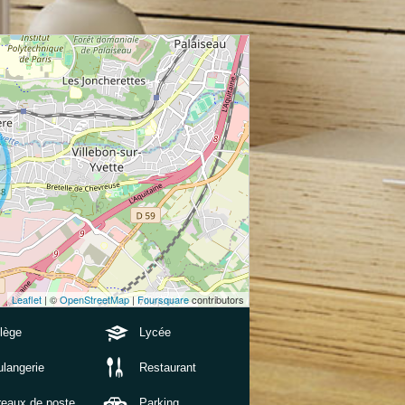
Leaflet
| ©
OpenStreetMap
|
Foursquare
contributors
lège
Lycée
langerie
Restaurant
reaux de poste
Parking