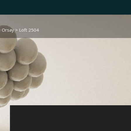
e Orsay
> Loft 2504