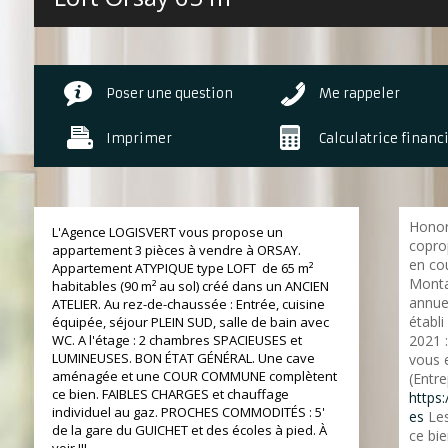
Poser une question
Me rappeler
Imprimer
Calculatrice financ
Honor
L'Agence LOGISVERT vous propose un
copro
appartement 3 pièces à vendre à ORSAY.
en cou
Appartement ATYPIQUE type LOFT de 65 m²
Monta
habitables (90 m² au sol) créé dans un ANCIEN
annue
ATELIER. Au rez-de-chaussée : Entrée, cuisine
établi
équipée, séjour PLEIN SUD, salle de bain avec
WC. A l'étage : 2 chambres SPACIEUSES et
2021 :
LUMINEUSES. BON ÉTAT GÉNÉRAL. Une cave
vous 
aménagée et une COUR COMMUNE complètent
(Entre
ce bien. FAIBLES CHARGES et chauffage
https:
individuel au gaz. PROCHES COMMODITÉS : 5'
es
Les
de la gare du GUICHET et des écoles à pied. À
ce bie