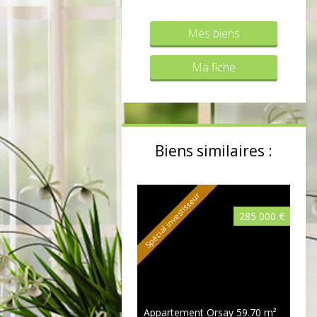
Mes biens
Ma fiche
Biens similaires :
Spécial investisseur
285 000 €
Appartement Orsay
59.70 m²