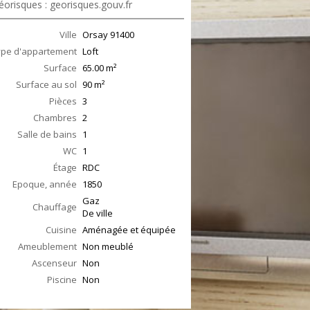
éorisques : georisques.gouv.fr
Ville
Orsay
91400
ype d'appartement
Loft
Surface
65.00
m²
Surface au sol
90
m²
Pièces
3
Chambres
2
Salle de bains
1
WC
1
Étage
RDC
Epoque, année
1850
Gaz
Chauffage
De ville
Cuisine
Aménagée et équipée
Ameublement
Non meublé
Ascenseur
Non
Piscine
Non