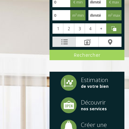
€ min
€ max
m² min
m² max
1
2
3
4
+
Estimation
de votre bien
Découvrir
nos services
Créer une