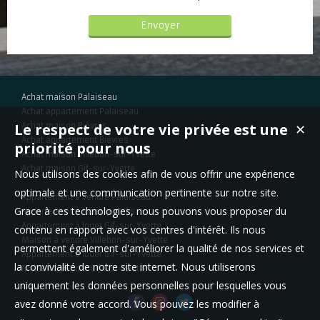
Achat maison Palaiseau
Achat appartement Palaiseau
Le respect de votre vie privée est une
Achat maison Bièvres
✕
Achat appartement Bièvres
priorité pour nous
Achat maison Villebon-sur-Yvette
Achat maison Gif-sur-Yvette
Nous utilisons des cookies afin de vous offrir une expérience
optimale et une communication pertinente sur notre site.
Appartement à vendre Palaiseau
Grace à ces technologies, nous pouvons vous proposer du
Appartement à louer Les Ulis
Appartement à louer Gif-sur-Yvette
contenu en rapport avec vos centres d'intérêt. Ils nous
Maison à vendre Villebon-sur-Yvette
permettent également d'améliorer la qualité de nos services et
Appartement à louer Gif-sur-Yvette
la convivialité de notre site internet. Nous utiliserons
Maison à vendre Gif-sur-Yvette
uniquement les données personnelles pour lesquelles vous
avez donné votre accord. Vous pouvez les modifier à