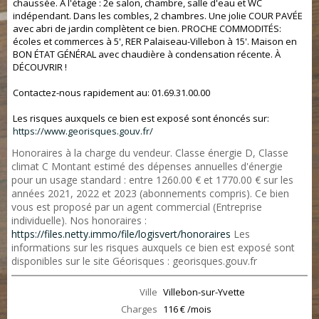
chaussée. À l'étage : 2e salon, chambre, salle d'eau et WC
indépendant. Dans les combles, 2 chambres. Une jolie COUR PAVÉE
avec abri de jardin complètent ce bien. PROCHE COMMODITÉS:
écoles et commerces à 5', RER Palaiseau-Villebon à 15'. Maison en
BON ÉTAT GÉNÉRAL avec chaudière à condensation récente. À
DÉCOUVRIR !
Contactez-nous rapidement au: 01.69.31.00.00
Les risques auxquels ce bien est exposé sont énoncés sur:
https://www.georisques.gouv.fr/
Honoraires à la charge du vendeur. Classe énergie D, Classe
climat C Montant estimé des dépenses annuelles d'énergie
pour un usage standard : entre 1260.00 € et 1770.00 € sur les
années 2021, 2022 et 2023 (abonnements compris). Ce bien
vous est proposé par un agent commercial (Entreprise
individuelle). Nos honoraires :
https://files.netty.immo/file/logisvert/honoraires
Les
informations sur les risques auxquels ce bien est exposé sont
disponibles sur le site Géorisques : georisques.gouv.fr
Ville
Villebon-sur-Yvette
Charges
116 € /mois