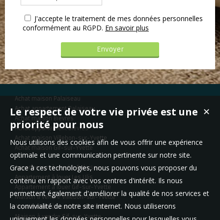
J'accepte le traitement de mes données personnelles
conformément au RGPD.
En savoir plus
Achat maison Palaiseau
Le respect de votre vie privée est une
Achat appartement Palaiseau
✕
Achat maison Bièvres
priorité pour nous
Achat appartement Bièvres
Achat maison Villebon-sur-Yvette
Nous utilisons des cookies afin de vous offrir une expérience
Achat maison Gif-sur-Yvette
optimale et une communication pertinente sur notre site.
Grace à ces technologies, nous pouvons vous proposer du
Appartement à vendre Palaiseau
Appartement à louer Les Ulis
contenu en rapport avec vos centres d'intérêt. Ils nous
Appartement à louer Gif-sur-Yvette
permettent également d'améliorer la qualité de nos services et
Maison à vendre Villebon-sur-Yvette
la convivialité de notre site internet. Nous utiliserons
Appartement à louer Gif-sur-Yvette
Maison à vendre Gif-sur-Yvette
uniquement les données personnelles pour lesquelles vous