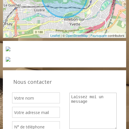
Leaflet
| ©
OpenStreetMap
|
Foursquare
contributors
Nous contacter