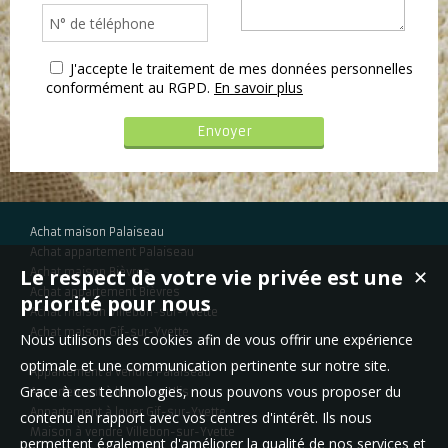
J'accepte le traitement de mes données personnelles
conformément au RGPD.
En savoir plus
Achat maison Palaiseau
Achat appartement Palaiseau
Le respect de votre vie privée est une
Achat maison Bièvres
✕
Achat appartement Bièvres
priorité pour nous
Achat maison Villebon-sur-Yvette
Achat maison Gif-sur-Yvette
Nous utilisons des cookies afin de vous offrir une expérience
optimale et une communication pertinente sur notre site.
Appartement à vendre Palaiseau
Grace à ces technologies, nous pouvons vous proposer du
Appartement à louer Les Ulis
Appartement à louer Gif-sur-Yvette
contenu en rapport avec vos centres d'intérêt. Ils nous
Maison à vendre Villebon-sur-Yvette
permettent également d'améliorer la qualité de nos services et