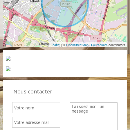
Leaflet
| ©
OpenStreetMap
|
Foursquare
contributors
Nous contacter