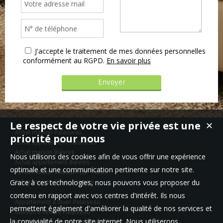
J'accepte le traitement de mes données personnelles
conformément au RGPD.
En savoir plus
Le respect de votre vie privée est une
✕
Achat maison Palaiseau
priorité pour nous
Achat appartement Palaiseau
Achat maison Bièvres
Nous utilisons des cookies afin de vous offrir une expérience
Achat appartement Bièvres
optimale et une communication pertinente sur notre site.
Achat maison Villebon-sur-Yvette
Grace à ces technologies, nous pouvons vous proposer du
Achat maison Gif-sur-Yvette
contenu en rapport avec vos centres d'intérêt. Ils nous
Appartement à louer Palaiseau
permettent également d'améliorer la qualité de nos services et
Maison à vendre Palaiseau
la convivialité de notre site internet. Nous utiliserons
Appartement à vendre Palaiseau