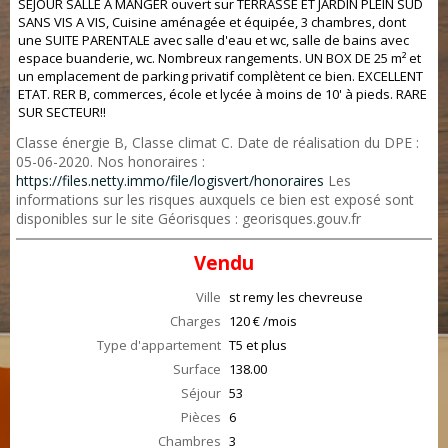
SEJOUR SALLE A MANGER ouvert sur TERRASSE ET JARDIN PLEIN SUD
SANS VIS A VIS, Cuisine aménagée et équipée, 3 chambres, dont
une SUITE PARENTALE avec salle d'eau et wc, salle de bains avec
espace buanderie, wc. Nombreux rangements. UN BOX DE 25 m² et
un emplacement de parking privatif complètent ce bien. EXCELLENT
ETAT. RER B, commerces, école et lycée à moins de 10' à pieds. RARE
SUR SECTEUR!!
Classe énergie B, Classe climat C. Date de réalisation du DPE :
05-06-2020. Nos honoraires :
https://files.netty.immo/file/logisvert/honoraires
Les
informations sur les risques auxquels ce bien est exposé sont
disponibles sur le site Géorisques : georisques.gouv.fr
Vendu
Ville
st remy les chevreuse
Charges
120 € /mois
Type d'appartement
T5 et plus
Surface
138.00
Séjour
53
Pièces
6
Chambres
3