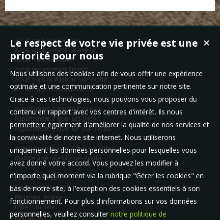
Le respect de votre vie privée est une
Achat maison Palaiseau
✕
Achat appartement Palaiseau
priorité pour nous
Achat maison Bièvres
Achat appartement Bièvres
Nous utilisons des cookies afin de vous offrir une expérience
Achat maison Villebon-sur-Yvette
optimale et une communication pertinente sur notre site.
Achat maison Gif-sur-Yvette
Grace à ces technologies, nous pouvons vous proposer du
Appartement à vendre Palaiseau
contenu en rapport avec vos centres d'intérêt. Ils nous
Appartement à louer Les Ulis
permettent également d'améliorer la qualité de nos services et
Appartement à louer Gif-sur-Yvette
la convivialité de notre site internet. Nous utiliserons
Maison à vendre Villebon-sur-Yvette
Appartement à louer Gif-sur-Yvette
uniquement les données personnelles pour lesquelles vous
Maison à vendre Gif-sur-Yvette
avez donné votre accord. Vous pouvez les modifier à
n'importe quel moment via la rubrique "Gérer les cookies" en
Nos Honoraires
bas de notre site, à l'exception des cookies essentiels à son
Qui sommes-nous
Mentions légales
fonctionnement. Pour plus d'informations sur vos données
Offre complète
personnelles, veuillez consulter
notre politique de
Plan du site