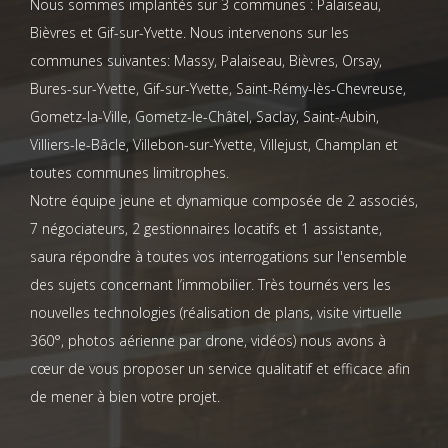
Nous sommes implantés sur 3 communes : Palaiseau,
Bièvres et Gif-sur-Yvette. Nous intervenons sur les
communes suivantes: Massy, Palaiseau, Bièvres, Orsay,
Bures-sur-Yvette, Gif-sur-Yvette, Saint-Rémy-lès-Chevreuse,
Gometz-la-Ville, Gometz-le-Châtel, Saclay, Saint-Aubin,
Villiers-le-Bâcle, Villebon-sur-Yvette, Villejust, Champlan et
toutes communes limitrophes.
Notre équipe jeune et dynamique composée de 2 associés,
7 négociateurs, 2 gestionnaires locatifs et 1 assistante,
saura répondre à toutes vos interrogations sur l'ensemble
des sujets concernant l’immobilier. Très tournés vers les
nouvelles technologies (réalisation de plans, visite virtuelle
360°, photos aérienne par drone, vidéos) nous avons à
cœur de vous proposer un service qualitatif et efficace afin
de mener à bien votre projet.