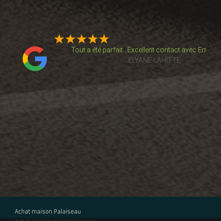
e de
Tout a été parfait . Excellent contact avec Emman
ELYANE LAHITTE
isme
thomas Gregoris
é un
Très bonne expérience pour un premier achat immob
on…
De Santi a toujours été disponible et professionnel
Laurie De Castro
Achat maison Palaiseau