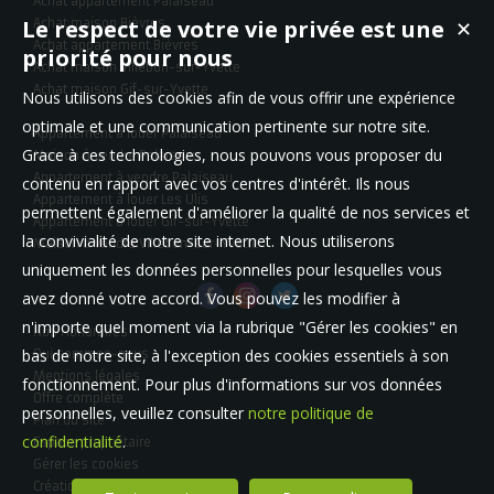
Achat appartement Palaiseau
Arnaud DE SANTI
Le respect de votre vie privée est une
✕
Achat maison Bièvres
Achat appartement Bièvres
priorité pour nous
Achat maison Villebon-sur-Yvette
Achat maison Gif-sur-Yvette
Nous utilisons des cookies afin de vous offrir une expérience
optimale et une communication pertinente sur notre site.
Appartement à louer Palaiseau
ert.
J'ai croisé la route de la chaleureuse équipe Logis Ve
Grace à ces technologies, nous pouvons vous proposer du
Maison à vendre Palaiseau
 un…
dans le cadre d'une acquisition coup de cœur. J'
Appartement à vendre Palaiseau
contenu en rapport avec vos centres d'intérêt. Ils nous
Fanny Jambon
Appartement à louer Les Ulis
permettent également d'améliorer la qualité de nos services et
Appartement à louer Gif-sur-Yvette
la convivialité de notre site internet. Nous utiliserons
Maison à vendre Villebon-sur-Yvette
uniquement les données personnelles pour lesquelles vous
Je recommande particulièrement l'équipe de Logiv
avez donné votre accord. Vous pouvez les modifier à
a…
notamment Emmanuelle De Santi, l'agent à qui j'ai c
vente…
n'importe quel moment via la rubrique "Gérer les cookies" en
Nos Honoraires
Mathieu Planquais
bas de notre site, à l'exception des cookies essentiels à son
Qui sommes-nous
Mentions légales
fonctionnement. Pour plus d'informations sur vos données
Offre complète
personnelles, veuillez consulter
notre politique de
Nous avons été très bien accompagnés tout le long
Plan du site
achat coup de cœur par cette agence. Mme De Santi é
confidentialité
.
Espace propriétaire
David Updegraff
Gérer les cookies
Création site internet