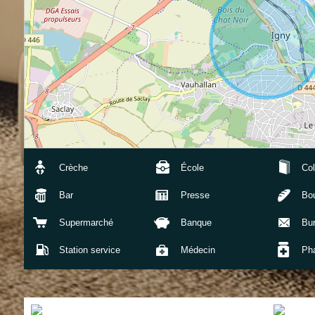
Crèche
École
Col
Bar
Presse
Bou
Supermarché
Banque
Bu
Station service
Médecin
Ph