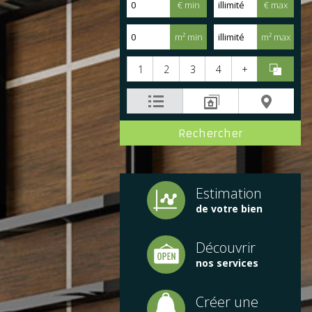
€ min
€ max
m² min
m² max
1
2
3
4
+
Estimation
de votre bien
Découvrir
nos services
Créer une