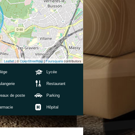
Leaflet
| ©
OpenStreetMap
|
Foursquare
contributors
lège
Lycée
langerie
Restaurant
reaux de poste
Parking
armacie
Hôpital