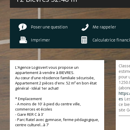
Poser une question
Me rappeler
Imprimer
Calculatrice financ
Class
L'Agence Logisvert vous propose un
estim
appartement à vendre à BIEVRES.
pour 
Au cœur d'une résidence familiale sécurisée,
1250.
Appartement 2 pièces d'env. 52 m² en bon état
(abon
général - Idéal 1er achat!
https:
* Emplacement
es
Les
- A moins de 10' à pied du centre ville,
ce bie
commerces et écoles
site G
- Gare RER C à 3'
- Parc Ratel avec gymnase, ferme pédagogique,
centre culturel...à 7'