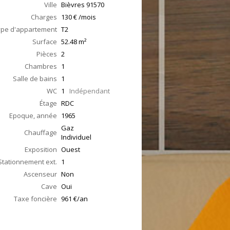
Ville
Bièvres
91570
Charges
130 € /mois
ype d'appartement
T2
Surface
52.48
m²
Pièces
2
Chambres
1
Salle de bains
1
WC
1
Indépendant
Étage
RDC
Epoque, année
1965
Gaz
Chauffage
Individuel
Exposition
Ouest
Stationnement ext.
1
Ascenseur
Non
Cave
Oui
Taxe foncière
961 €/an