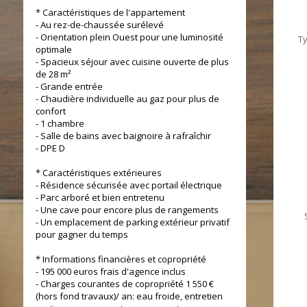
* Caractéristiques de l'appartement
- Au rez-de-chaussée surélevé
- Orientation plein Ouest pour une luminosité
T
optimale
- Spacieux séjour avec cuisine ouverte de plus
de 28 m²
- Grande entrée
- Chaudière individuelle au gaz pour plus de
confort
- 1 chambre
- Salle de bains avec baignoire à rafraîchir
- DPE D
* Caractéristiques extérieures
- Résidence sécurisée avec portail électrique
- Parc arboré et bien entretenu
- Une cave pour encore plus de rangements
- Un emplacement de parking extérieur privatif
pour gagner du temps
* Informations financières et copropriété
- 195 000 euros frais d'agence inclus
- Charges courantes de copropriété 1 550 €
(hors fond travaux)/ an: eau froide, entretien