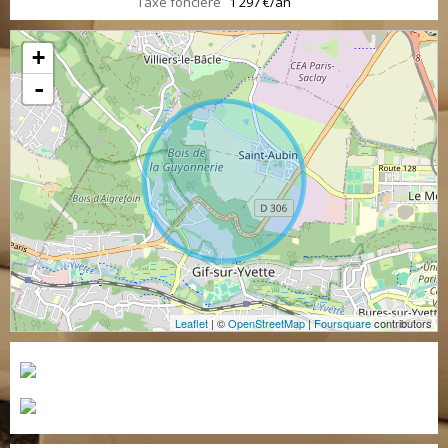
Taxe foncière
1 297 €/an
+
-
Leaflet
| ©
OpenStreetMap
|
Foursquare
contributors