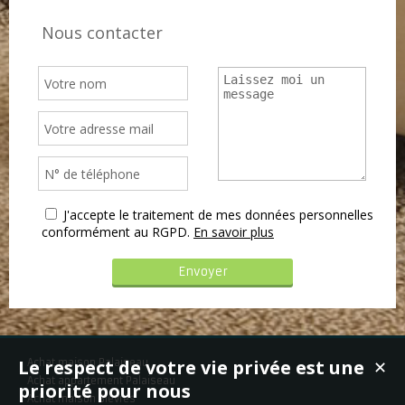
Nous contacter
J'accepte le traitement de mes données personnelles
conformément au RGPD.
En savoir plus
Le respect de votre vie privée est une
Achat maison Palaiseau
✕
Achat appartement Palaiseau
priorité pour nous
Achat maison Bièvres