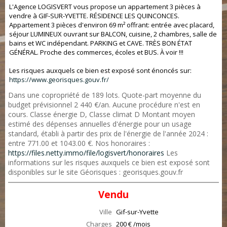
L'Agence LOGISVERT vous propose un appartement 3 pièces à
vendre à GIF-SUR-YVETTE. RÉSIDENCE LES QUINCONCES.
Appartement 3 pièces d'environ 69 m² offrant: entrée avec placard,
séjour LUMINEUX ouvrant sur BALCON, cuisine, 2 chambres, salle de
bains et WC indépendant. PARKING et CAVE. TRÈS BON ÉTAT
GÉNÉRAL. Proche des commerces, écoles et BUS. À voir !!!
Les risques auxquels ce bien est exposé sont énoncés sur:
https://www.georisques.gouv.fr/
Dans une copropriété de 189 lots. Quote-part moyenne du
budget prévisionnel 2 440 €/an. Aucune procédure n'est en
cours. Classe énergie D, Classe climat D Montant moyen
estimé des dépenses annuelles d'énergie pour un usage
standard, établi à partir des prix de l'énergie de l'année 2024 :
entre 771.00 et 1043.00 €. Nos honoraires :
https://files.netty.immo/file/logisvert/honoraires
Les
informations sur les risques auxquels ce bien est exposé sont
disponibles sur le site Géorisques : georisques.gouv.fr
Vendu
Ville
Gif-sur-Yvette
Charges
200 € /mois