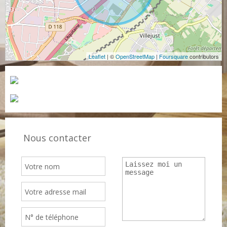
Leaflet
| ©
OpenStreetMap
|
Foursquare
contributors
Nous contacter