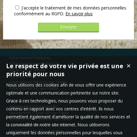
J'accepte le traitement de mes données personnelles
conformément au RGPD.
En savoir plus
Achat maison Palaiseau
Le respect de votre vie privée est une
Achat appartement Palaiseau
✕
Achat maison Bièvres
priorité pour nous
Achat appartement Bièvres
Achat maison Villebon-sur-Yvette
Nous utilisons des cookies afin de vous offrir une expérience
Achat maison Gif-sur-Yvette
optimale et une communication pertinente sur notre site.
Grace à ces technologies, nous pouvons vous proposer du
Appartement à vendre Palaiseau
Appartement à louer Les Ulis
contenu en rapport avec vos centres d'intérêt. Ils nous
Appartement à louer Gif-sur-Yvette
permettent également d'améliorer la qualité de nos services et
Maison à vendre Villebon-sur-Yvette
la convivialité de notre site internet. Nous utiliserons
Appartement à louer Gif-sur-Yvette
Maison à vendre Gif-sur-Yvette
uniquement les données personnelles pour lesquelles vous