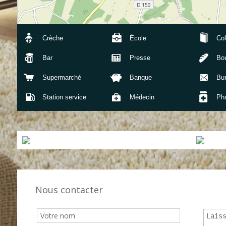
Crèche
École
Col
Bar
Presse
Bou
Supermarché
Banque
Bu
Station service
Médecin
Ph
Nous contacter