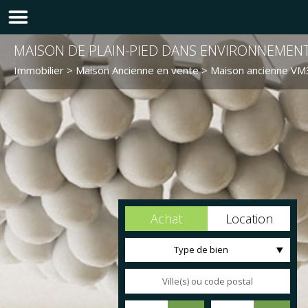
MAISON DE PLAIN-PIED DANS ENVIRONNEMEN
Immobilier
>
Maison Ancienne en vente
> Maison ancienne V
Achat
Location
Type de bien