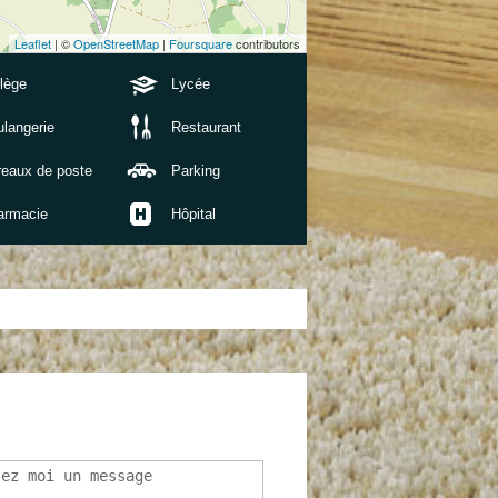
Leaflet
| ©
OpenStreetMap
|
Foursquare
contributors
lège
Lycée
langerie
Restaurant
reaux de poste
Parking
armacie
Hôpital