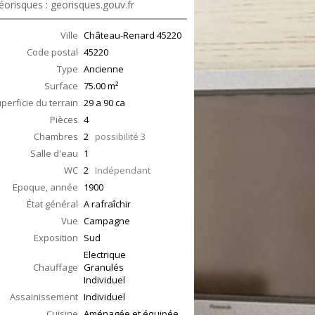
éorisques : georisques.gouv.fr
Ville
Château-Renard
45220
Code postal
45220
Type
Ancienne
Surface
75.00
m²
perficie du terrain
29 a 90 ca
Pièces
4
Chambres
2
possibilité 3
Salle d'eau
1
WC
2
Indépendant
Epoque, année
1900
État général
A rafraîchir
Vue
Campagne
Exposition
Sud
Electrique
Chauffage
Granulés
Individuel
Assainissement
Individuel
Cuisine
Aménagée et équipée