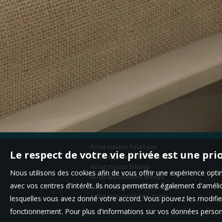
Achat maison Palaiseau
Le respect de votre vie privée est une pri
Achat appartement Palaiseau
Achat maison Bièvres
Nous utilisons des cookies afin de vous offrir une expérience op
Achat appartement Bièvres
avec vos centres d'intérêt. Ils nous permettent également d'amélior
Achat maison Villebon-sur-Yvette
Achat maison Gif-sur-Yvette
lesquelles vous avez donné votre accord. Vous pouvez les modifier
fonctionnement. Pour plus d'informations sur vos données personn