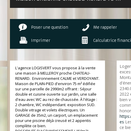
Poser une question
Me rappeler
Imprimer
Calculatrice financ
Logem
L'agence LOGISVERT vous propose à la vente
excess
une maison à MELLEROY proche CHATEAU-
Monta
RENARD. Environnement CALME et VERDOYANT.
d'éne
Maison de PLAIN-PIED d'environ 75 m² édifiée
2340.
sur une parcelle de 2990m2 offrant : Séjour
2022 
double et cuisine ouverte sur jardin, une salle
d'eau avec WC au rez-de-chaussée. À l'étage :
bien 
2 chambre, WC indépendant. exposition SUD.
commer
Double vitrage et volets électriques. Un
honora
GARAGE de 35m2, un carport, un emplacement
https:
pour une piscine déjà creusé et 2 appentis
es
Les
complète ce bien.
ce bie