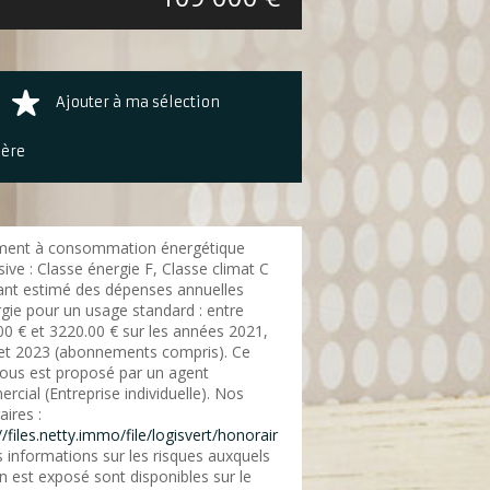
Ajouter à ma sélection
ière
ent à consommation énergétique
ive : Classe énergie F, Classe climat C
nt estimé des dépenses annuelles
rgie pour un usage standard : entre
00 € et 3220.00 € sur les années 2021,
et 2023 (abonnements compris). Ce
vous est proposé par un agent
cial (Entreprise individuelle). Nos
ires :
//files.netty.immo/file/logisvert/honorair
 informations sur les risques auxquels
n est exposé sont disponibles sur le