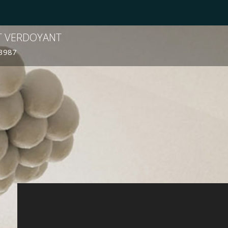
T VERDOYANT
M3987