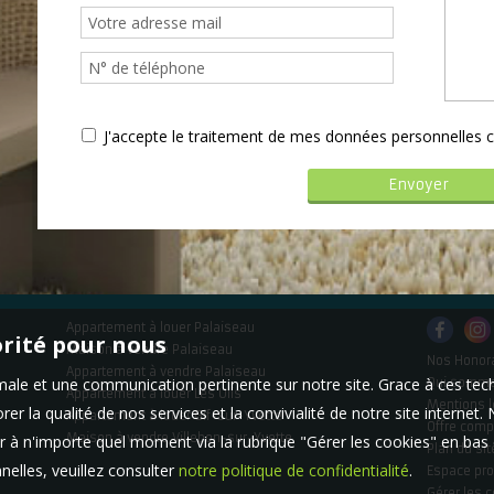
J'accepte le traitement de mes données personnelle
Appartement à louer Palaiseau
orité pour nous
Maison à vendre Palaiseau
Nos Honor
Appartement à vendre Palaiseau
timale et une communication pertinente sur notre site. Grace à ces 
Qui somm
Appartement à louer Les Ulis
Mentions l
er la qualité de nos services et la convivialité de notre site interne
Appartement à louer Gif-sur-Yvette
Offre comp
Maison à vendre Villebon-sur-Yvette
 à n'importe quel moment via la rubrique "Gérer les cookies" en bas d
Plan du sit
elles, veuillez consulter
notre politique de confidentialité
.
Espace pro
Gérer les 