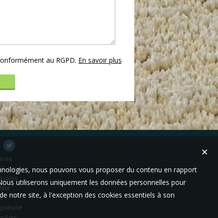
s conformément au RGPD.
En savoir plus
✕
aires
technologies, nous pouvons vous proposer du contenu en rapport
es-nous
égales
t. Nous utiliserons uniquement les données personnelles pour
lète
e notre site, à l'exception des cookies essentiels à son
e
priétaire
cookies