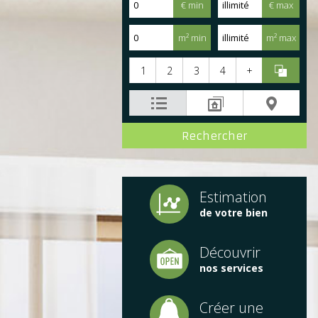
€ min
€ max
m² min
m² max
1
2
3
4
+
Estimation
de votre bien
Découvrir
nos services
Créer une