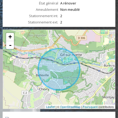
État général
A rénover
Ameublement
Non meublé
Stationnement int.
2
Stationnement ext.
2
+
-
Leaflet
| ©
OpenStreetMap
|
Foursquare
contributors