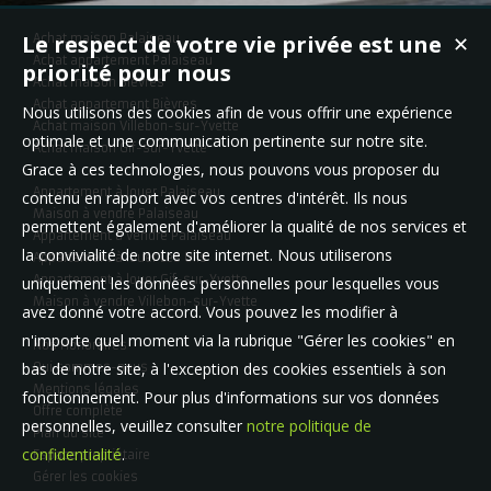
Le respect de votre vie privée est une
Achat maison Palaiseau
✕
Achat appartement Palaiseau
priorité pour nous
Achat maison Bièvres
Achat appartement Bièvres
Nous utilisons des cookies afin de vous offrir une expérience
Achat maison Villebon-sur-Yvette
optimale et une communication pertinente sur notre site.
Achat maison Gif-sur-Yvette
Grace à ces technologies, nous pouvons vous proposer du
Appartement à louer Palaiseau
contenu en rapport avec vos centres d'intérêt. Ils nous
Maison à vendre Palaiseau
permettent également d'améliorer la qualité de nos services et
Appartement à vendre Palaiseau
la convivialité de notre site internet. Nous utiliserons
Appartement à louer Les Ulis
Appartement à louer Gif-sur-Yvette
uniquement les données personnelles pour lesquelles vous
Maison à vendre Villebon-sur-Yvette
avez donné votre accord. Vous pouvez les modifier à
n'importe quel moment via la rubrique "Gérer les cookies" en
Nos Honoraires
bas de notre site, à l'exception des cookies essentiels à son
Qui sommes-nous
Mentions légales
fonctionnement. Pour plus d'informations sur vos données
Offre complète
personnelles, veuillez consulter
notre politique de
Plan du site
confidentialité
.
Espace propriétaire
Gérer les cookies