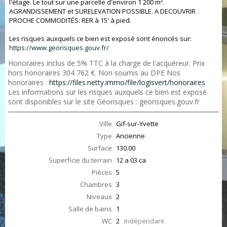
l'étage. Le tout sur une parcelle d'environ 1 200 m².
AGRANDISSEMENT et SURELEVATION POSSIBLE. A DECOUVRIR
PROCHE COMMODITÉS: RER à 15' à pied.
Les risques auxquels ce bien est exposé sont énoncés sur:
https://www.georisques.gouv.fr/
Honoraires inclus de 5% TTC à la charge de l'acquéreur. Prix
hors honoraires 304 762 €. Non soumis au DPE Nos
honoraires :
https://files.netty.immo/file/logisvert/honoraires
Les informations sur les risques auxquels ce bien est exposé
sont disponibles sur le site Géorisques : georisques.gouv.fr
Ville
Gif-sur-Yvette
Type
Ancienne
Surface
130.00
Superficie du terrain
12 a 03 ca
Pièces
5
Chambres
3
Niveaux
2
Salle de bains
1
WC
2
Indépendant