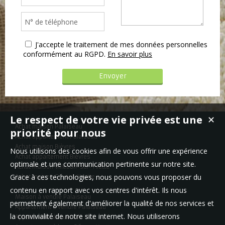
J'accepte le traitement de mes données personnelles
conformément au RGPD.
En savoir plus
Le respect de votre vie privée est une
✕
Achat maison Palaiseau
priorité pour nous
Achat appartement Palaiseau
Achat maison Bièvres
Nous utilisons des cookies afin de vous offrir une expérience
Achat appartement Bièvres
optimale et une communication pertinente sur notre site.
Achat maison Villebon-sur-Yvette
Grace à ces technologies, nous pouvons vous proposer du
Achat maison Gif-sur-Yvette
contenu en rapport avec vos centres d'intérêt. Ils nous
Maison à vendre Palaiseau
permettent également d'améliorer la qualité de nos services et
Appartement à vendre Palaiseau
la convivialité de notre site internet. Nous utiliserons
Appartement à louer Les Ulis