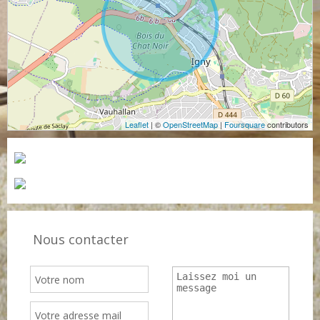
Leaflet
| ©
OpenStreetMap
|
Foursquare
contributors
Nous contacter