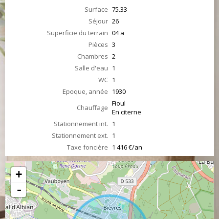
Surface
75.33
Séjour
26
Superficie du terrain
04 a
Pièces
3
Chambres
2
Salle d'eau
1
WC
1
Epoque, année
1930
Fioul
Chauffage
En citerne
Stationnement int.
1
Stationnement ext.
1
Taxe foncière
1 416 €/an
+
-