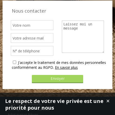
Nous contacter
J'accepte le traitement de mes données personnelles
conformément au RGPD.
En savoir plus
Le respect de votre vie privée est une
✕
Achat maison Palaiseau
priorité pour nous
Achat appartement Palaiseau
Achat maison Bièvres