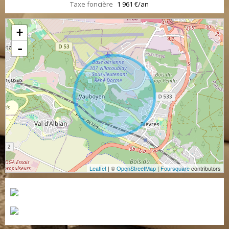
Taxe foncière
1 961 €/an
+
-
Leaflet
| ©
OpenStreetMap
|
Foursquare
contributors