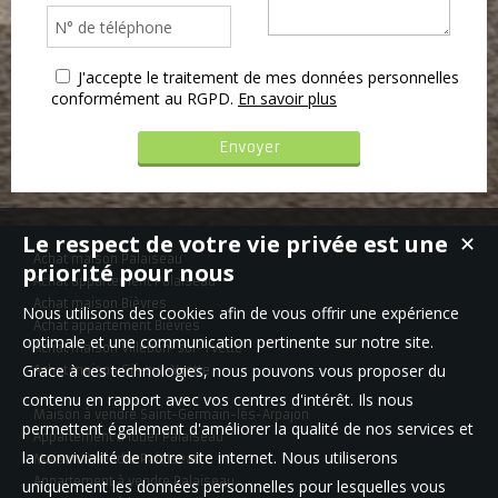
J'accepte le traitement de mes données personnelles
conformément au RGPD.
En savoir plus
Le respect de votre vie privée est une
✕
Achat maison Palaiseau
priorité pour nous
Achat appartement Palaiseau
Achat maison Bièvres
Nous utilisons des cookies afin de vous offrir une expérience
Achat appartement Bièvres
optimale et une communication pertinente sur notre site.
Achat maison Villebon-sur-Yvette
Grace à ces technologies, nous pouvons vous proposer du
Achat maison Gif-sur-Yvette
contenu en rapport avec vos centres d'intérêt. Ils nous
Maison à vendre Saint-Germain-lès-Arpajon
permettent également d'améliorer la qualité de nos services et
Appartement à louer Palaiseau
la convivialité de notre site internet. Nous utiliserons
Maison à vendre Palaiseau
Appartement à vendre Palaiseau
uniquement les données personnelles pour lesquelles vous