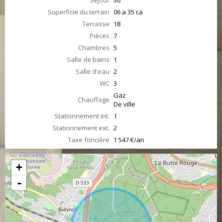
Séjour
36
Superficie du terrain
06 a 35 ca
Terrasse
18
Pièces
7
Chambres
5
Salle de bains
1
Salle d'eau
2
WC
3
Gaz
Chauffage
De ville
Stationnement int.
1
Stationnement ext.
2
Taxe foncière
1 547 €/an
+
-