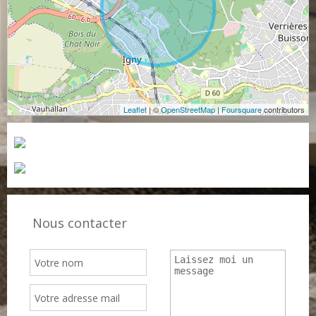
Leaflet
| ©
OpenStreetMap
|
Foursquare
contributors
Nous contacter