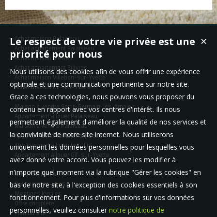
Le respect de votre vie privée est une
Achat maison Palaiseau
✕
Achat appartement Palaiseau
priorité pour nous
Achat maison Bièvres
Achat appartement Bièvres
Nous utilisons des cookies afin de vous offrir une expérience
Achat maison Villebon-sur-Yvette
optimale et une communication pertinente sur notre site.
Achat maison Gif-sur-Yvette
Grace à ces technologies, nous pouvons vous proposer du
Maison à vendre Saint-Germain-lès-Arpajon
contenu en rapport avec vos centres d'intérêt. Ils nous
Appartement à louer Palaiseau
permettent également d'améliorer la qualité de nos services et
Maison à vendre Palaiseau
la convivialité de notre site internet. Nous utiliserons
Appartement à vendre Palaiseau
Appartement à louer Les Ulis
uniquement les données personnelles pour lesquelles vous
Appartement à louer Gif-sur-Yvette
avez donné votre accord. Vous pouvez les modifier à
n'importe quel moment via la rubrique "Gérer les cookies" en
Nos Honoraires
bas de notre site, à l'exception des cookies essentiels à son
Qui sommes-nous
Mentions légales
fonctionnement. Pour plus d'informations sur vos données
Offre complète
personnelles, veuillez consulter
notre politique de
Plan du site