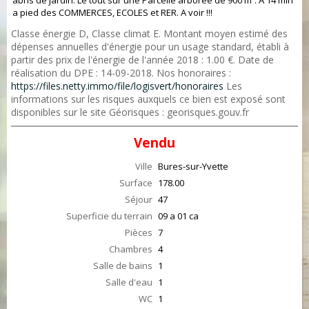
abris de jardin. Le tout sur une Parcelle arborée de 900 m². A 14 min
a pied des COMMERCES, ECOLES et RER. A voir !!!
Classe énergie D, Classe climat E. Montant moyen estimé des
dépenses annuelles d'énergie pour un usage standard, établi à
partir des prix de l'énergie de l'année 2018 : 1.00 €. Date de
réalisation du DPE : 14-09-2018. Nos honoraires :
https://files.netty.immo/file/logisvert/honoraires
Les
informations sur les risques auxquels ce bien est exposé sont
disponibles sur le site Géorisques : georisques.gouv.fr
Vendu
Ville
Bures-sur-Yvette
Surface
178.00
Séjour
47
Superficie du terrain
09 a 01 ca
Pièces
7
Chambres
4
Salle de bains
1
Salle d'eau
1
WC
1