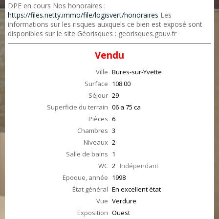
DPE en cours Nos honoraires :
https://files.netty.immo/file/logisvert/honoraires
Les
informations sur les risques auxquels ce bien est exposé sont
disponibles sur le site Géorisques : georisques.gouv.fr
Vendu
Ville
Bures-sur-Yvette
Surface
108.00
Séjour
29
Superficie du terrain
06 a 75 ca
Pièces
6
Chambres
3
Niveaux
2
Salle de bains
1
WC
2
Indépendant
Epoque, année
1998
État général
En excellent état
Vue
Verdure
Exposition
Ouest