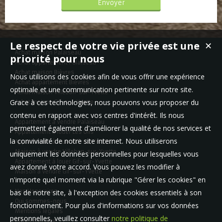
Le respect de votre vie privée est une
✕
Achat maison Palaiseau
priorité pour nous
Achat appartement Palaiseau
Achat maison Bièvres
Nous utilisons des cookies afin de vous offrir une expérience
Achat appartement Bièvres
optimale et une communication pertinente sur notre site.
Achat maison Villebon-sur-Yvette
Grace à ces technologies, nous pouvons vous proposer du
Achat maison Gif-sur-Yvette
contenu en rapport avec vos centres d'intérêt. Ils nous
Appartement à vendre Palaiseau
permettent également d'améliorer la qualité de nos services et
Appartement à louer Les Ulis
la convivialité de notre site internet. Nous utiliserons
Appartement à louer Gif-sur-Yvette
Maison à vendre Villebon-sur-Yvette
uniquement les données personnelles pour lesquelles vous
Appartement à louer Gif-sur-Yvette
avez donné votre accord. Vous pouvez les modifier à
Maison à vendre Gif-sur-Yvette
n'importe quel moment via la rubrique "Gérer les cookies" en
bas de notre site, à l'exception des cookies essentiels à son
Nos Honoraires
Qui sommes-nous
fonctionnement. Pour plus d'informations sur vos données
Mentions légales
personnelles, veuillez consulter
notre politique de
Offre complète