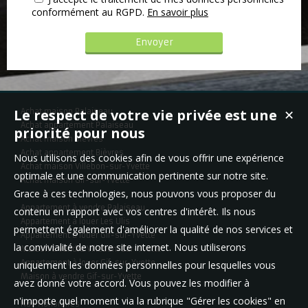
conformément au RGPD.
En savoir plus
Le respect de votre vie privée est une
Achat maison Palaiseau
✕
Achat appartement Palaiseau
priorité pour nous
Achat maison Bièvres
Achat appartement Bièvres
Nous utilisons des cookies afin de vous offrir une expérience
Achat maison Villebon-sur-Yvette
optimale et une communication pertinente sur notre site.
Achat maison Gif-sur-Yvette
Grace à ces technologies, nous pouvons vous proposer du
Appartement à vendre Palaiseau
contenu en rapport avec vos centres d'intérêt. Ils nous
Appartement à louer Les Ulis
permettent également d'améliorer la qualité de nos services et
Appartement à louer Gif-sur-Yvette
la convivialité de notre site internet. Nous utiliserons
Maison à vendre Villebon-sur-Yvette
Appartement à louer Gif-sur-Yvette
uniquement les données personnelles pour lesquelles vous
Maison à vendre Gif-sur-Yvette
avez donné votre accord. Vous pouvez les modifier à
n'importe quel moment via la rubrique "Gérer les cookies" en
Nos Honoraires