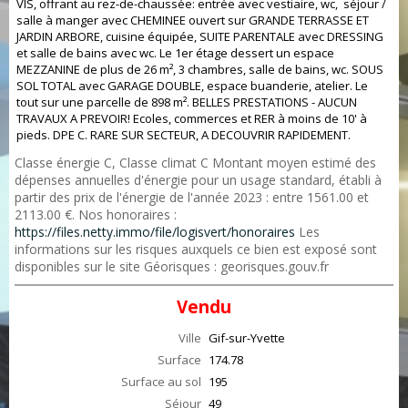
VIS, offrant au rez-de-chaussée: entrée avec vestiaire, wc, séjour /
salle à manger avec CHEMINEE ouvert sur GRANDE TERRASSE ET
JARDIN ARBORE, cuisine équipée, SUITE PARENTALE avec DRESSING
et salle de bains avec wc. Le 1er étage dessert un espace
MEZZANINE de plus de 26 m², 3 chambres, salle de bains, wc. SOUS
SOL TOTAL avec GARAGE DOUBLE, espace buanderie, atelier. Le
tout sur une parcelle de 898 m². BELLES PRESTATIONS - AUCUN
TRAVAUX A PREVOIR! Ecoles, commerces et RER à moins de 10' à
pieds. DPE C. RARE SUR SECTEUR, A DECOUVRIR RAPIDEMENT.
Classe énergie C, Classe climat C Montant moyen estimé des
dépenses annuelles d'énergie pour un usage standard, établi à
partir des prix de l'énergie de l'année 2023 : entre 1561.00 et
2113.00 €. Nos honoraires :
https://files.netty.immo/file/logisvert/honoraires
Les
informations sur les risques auxquels ce bien est exposé sont
disponibles sur le site Géorisques : georisques.gouv.fr
Vendu
Ville
Gif-sur-Yvette
Surface
174.78
Surface au sol
195
Séjour
49