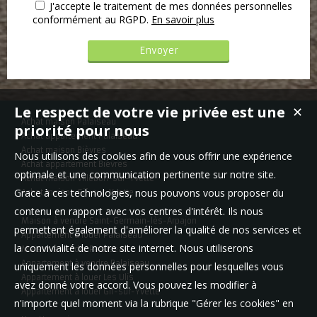
J'accepte le traitement de mes données personnelles
conformément au RGPD.
En savoir plus
Le respect de votre vie privée est une
✕
Achat maison Palaiseau
priorité pour nous
Achat appartement Palaiseau
Achat maison Bièvres
Nous utilisons des cookies afin de vous offrir une expérience
Achat appartement Bièvres
optimale et une communication pertinente sur notre site.
Achat maison Villebon-sur-Yvette
Grace à ces technologies, nous pouvons vous proposer du
Achat maison Gif-sur-Yvette
contenu en rapport avec vos centres d'intérêt. Ils nous
Maison à vendre Saint-Germain-lès-Arpajon
permettent également d'améliorer la qualité de nos services et
Appartement à louer Palaiseau
la convivialité de notre site internet. Nous utiliserons
Maison à vendre Palaiseau
Appartement à vendre Palaiseau
uniquement les données personnelles pour lesquelles vous
Appartement à louer Les Ulis
avez donné votre accord. Vous pouvez les modifier à
Appartement à louer Gif-sur-Yvette
n'importe quel moment via la rubrique "Gérer les cookies" en