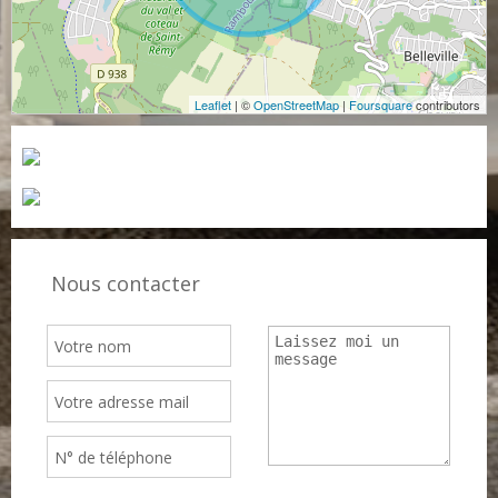
Leaflet
| ©
OpenStreetMap
|
Foursquare
contributors
Nous contacter