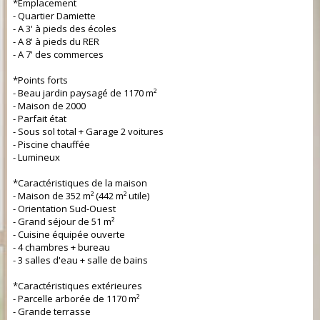
*Emplacement
- Quartier Damiette
- A 3' à pieds des écoles
- A 8' à pieds du RER
- A 7' des commerces
*Points forts
- Beau jardin paysagé de 1170 m²
- Maison de 2000
- Parfait état
- Sous sol total + Garage 2 voitures
- Piscine chauffée
- Lumineux
*Caractéristiques de la maison
- Maison de 352 m² (442 m² utile)
- Orientation Sud-Ouest
- Grand séjour de 51 m²
- Cuisine équipée ouverte
- 4 chambres + bureau
- 3 salles d'eau + salle de bains
*Caractéristiques extérieures
- Parcelle arborée de 1170 m²
- Grande terrasse