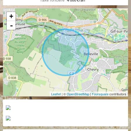
Taxe foncière
4 000 €/an
+
-
Leaflet
| ©
OpenStreetMap
|
Foursquare
contributors