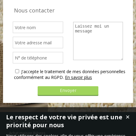
Nous contacter
J'accepte le traitement de mes données personnelles
conformément au RGPD.
En savoir plus
Le respect de votre vie privée est une
✕
Achat maison Palaiseau
priorité pour nous
Achat appartement Palaiseau
Achat maison Bièvres
Nous utilisons des cookies afin de vous offrir une expérience