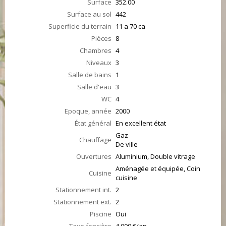
Surface
352.00
Surface au sol
442
Superficie du terrain
11 a 70 ca
Pièces
8
Chambres
4
Niveaux
3
Salle de bains
1
Salle d'eau
3
WC
4
Epoque, année
2000
État général
En excellent état
Gaz
Chauffage
De ville
Ouvertures
Aluminium, Double vitrage
Aménagée et équipée, Coin
Cuisine
cuisine
Stationnement int.
2
Stationnement ext.
2
Piscine
Oui