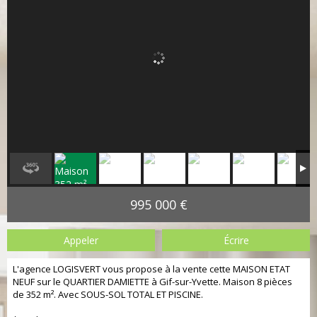
995 000 €
Appeler
Écrire
L'agence LOGISVERT vous propose à la vente cette MAISON ETAT
NEUF sur le QUARTIER DAMIETTE à Gif-sur-Yvette. Maison 8 pièces
de 352 m². Avec SOUS-SOL TOTAL ET PISCINE.