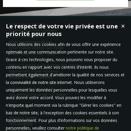
Le respect de votre vie privée est une
Achat maison Palaiseau
✕
Achat appartement Palaiseau
priorité pour nous
Achat maison Bièvres
Achat appartement Bièvres
Nous utilisons des cookies afin de vous offrir une expérience
Achat maison Villebon-sur-Yvette
optimale et une communication pertinente sur notre site.
Achat maison Gif-sur-Yvette
Grace à ces technologies, nous pouvons vous proposer du
Maison à vendre Saint-Germain-lès-Arpajon
contenu en rapport avec vos centres d'intérêt. Ils nous
Appartement à louer Palaiseau
permettent également d'améliorer la qualité de nos services et
Maison à vendre Palaiseau
la convivialité de notre site internet. Nous utiliserons
Appartement à vendre Palaiseau
Appartement à louer Les Ulis
uniquement les données personnelles pour lesquelles vous
Appartement à louer Gif-sur-Yvette
avez donné votre accord. Vous pouvez les modifier à
n'importe quel moment via la rubrique "Gérer les cookies" en
Nos Honoraires
bas de notre site, à l'exception des cookies essentiels à son
Qui sommes-nous
Mentions légales
fonctionnement. Pour plus d'informations sur vos données
Offre complète
personnelles, veuillez consulter
notre politique de
Plan du site