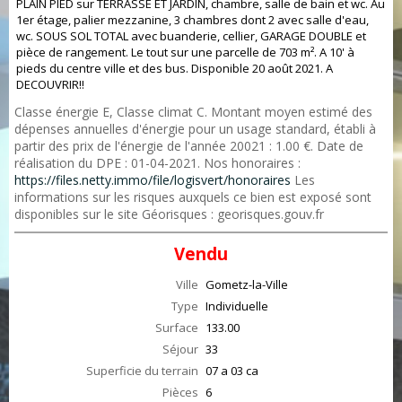
PLAIN PIED sur TERRASSE ET JARDIN, chambre, salle de bain et wc. Au
1er étage, palier mezzanine, 3 chambres dont 2 avec salle d'eau,
wc. SOUS SOL TOTAL avec buanderie, cellier, GARAGE DOUBLE et
pièce de rangement. Le tout sur une parcelle de 703 m². A 10' à
pieds du centre ville et des bus. Disponible 20 août 2021. A
DECOUVRIR!!
Classe énergie E, Classe climat C. Montant moyen estimé des
dépenses annuelles d'énergie pour un usage standard, établi à
partir des prix de l'énergie de l'année 20021 : 1.00 €. Date de
réalisation du DPE : 01-04-2021. Nos honoraires :
https://files.netty.immo/file/logisvert/honoraires
Les
informations sur les risques auxquels ce bien est exposé sont
disponibles sur le site Géorisques : georisques.gouv.fr
Vendu
Ville
Gometz-la-Ville
Type
Individuelle
Surface
133.00
Séjour
33
Superficie du terrain
07 a 03 ca
Pièces
6