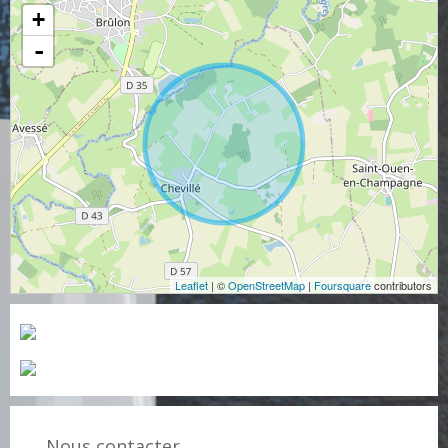
+
-
Leaflet
| ©
OpenStreetMap
|
Foursquare
contributors
Nous contacter