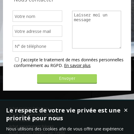
J'accepte le traitement de mes données personnelles
conformément au RGPD.
En savoir plus
Le respect de votre vie privée est une
Achat maison Palaiseau
✕
Achat appartement Palaiseau
priorité pour nous
Achat maison Bièvres
Achat appartement Bièvres
Nous utilisons des cookies afin de vous offrir une expérience
Achat maison Villebon-sur-Yvette