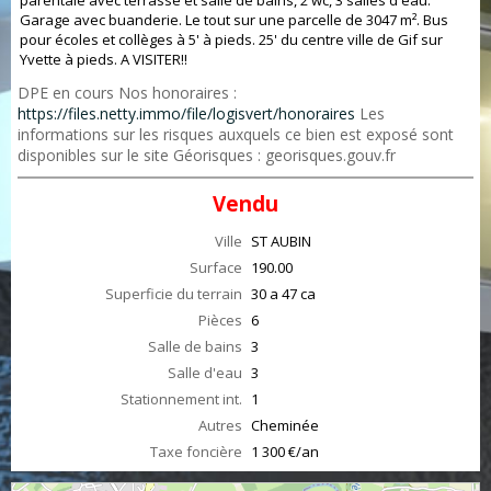
parentale avec terrasse et salle de bains, 2 wc, 3 salles d'eau.
Garage avec buanderie. Le tout sur une parcelle de 3047 m². Bus
pour écoles et collèges à 5' à pieds. 25' du centre ville de Gif sur
Yvette à pieds. A VISITER!!
DPE en cours Nos honoraires :
https://files.netty.immo/file/logisvert/honoraires
Les
informations sur les risques auxquels ce bien est exposé sont
disponibles sur le site Géorisques : georisques.gouv.fr
Vendu
Ville
ST AUBIN
Surface
190.00
Superficie du terrain
30 a 47 ca
Pièces
6
Salle de bains
3
Salle d'eau
3
Stationnement int.
1
Autres
Cheminée
Taxe foncière
1 300 €/an