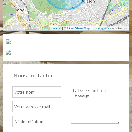
Leaflet
| ©
OpenStreetMap
|
Foursquare
contributors
Nous contacter