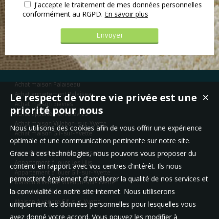
J'accepte le traitement de mes données personnelles
conformément au RGPD.
En savoir plus
Achat maison Palaiseau
Le respect de votre vie privée est une
Achat appartement Palaiseau
✕
Achat maison Bièvres
priorité pour nous
Achat appartement Bièvres
Achat maison Villebon-sur-Yvette
Nous utilisons des cookies afin de vous offrir une expérience
Achat maison Gif-sur-Yvette
optimale et une communication pertinente sur notre site.
Grace à ces technologies, nous pouvons vous proposer du
Appartement à vendre Palaiseau
Appartement à louer Les Ulis
contenu en rapport avec vos centres d'intérêt. Ils nous
Appartement à louer Gif-sur-Yvette
permettent également d'améliorer la qualité de nos services et
Maison à vendre Villebon-sur-Yvette
la convivialité de notre site internet. Nous utiliserons
Appartement à louer Gif-sur-Yvette
Maison à vendre Gif-sur-Yvette
uniquement les données personnelles pour lesquelles vous
avez donné votre accord. Vous pouvez les modifier à