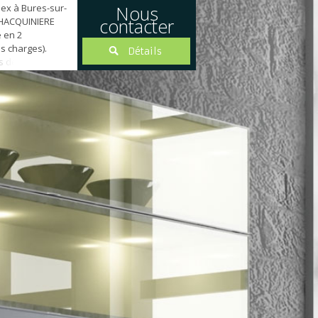
ex à Bures-sur-
Nous
contacter
 HACQUINIERE
 en 2
s charges).
Détails
 de 130 m² (180
sine, salle à
TERRASSE de 50
, 2 chambres,
 COMBLES À
té 2 chambres