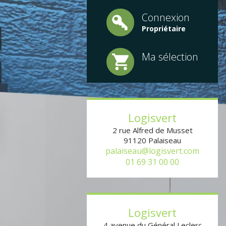
Connexion
Propriétaire
Ma sélection
Logisvert
2 rue Alfred de Musset
91120
Palaiseau
palaiseau@logisvert.com
01 69 31 00 00
Logisvert
4 avenue du Général Leclerc