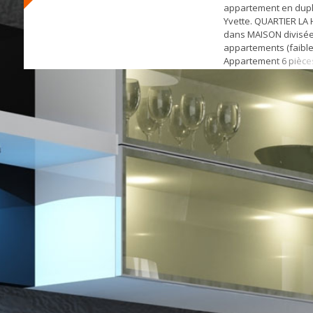
appartement en dupl
Yvette. QUARTIER LA
dans MAISON divisée
appartements (faible
Appartement 6 pièces
m² au sol) offrant: cui
manger ouvrant sur 
m², séjour LUMINEUX 
salle de bains, WC.
AMÉNAGER (possibili
et 1 salle d'...