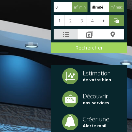
m² min
m² max
1
2
3
4
+
Estimation
de votre bien
Découvrir
nos services
Créer une
Alerte mail