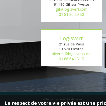
91190
Gif-sur-Yvette
gif@logisvert.com
01 81 80 50 50
Logisvert
21 rue de Paris
91570
Bièvres
bievres@logisvert.com
01 86 64 15 15
Achat appartement Palaiseau
Le respect de votre vie privée est une pri
Achat appartement Bièvres