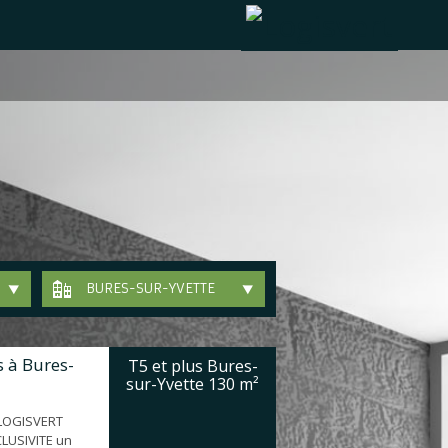
BURES-SUR-YVETTE
 à Bures-
T5 et plus Bures-
sur-Yvette
130 m²
 LOGISVERT
LUSIVITE un