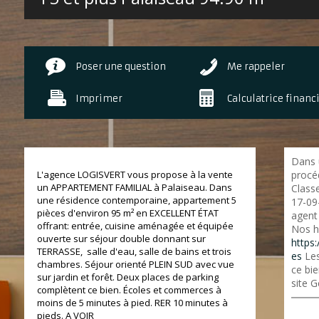
Poser une question
Me rappeler
Imprimer
Calculatrice financ
Dans 
L'agence LOGISVERT vous propose à la vente
procé
un APPARTEMENT FAMILIAL à Palaiseau. Dans
Classe
une résidence contemporaine, appartement 5
17-09
pièces d'environ 95 m² en EXCELLENT ÉTAT
agent 
offrant: entrée, cuisine aménagée et équipée
Nos h
ouverte sur séjour double donnant sur
https:
TERRASSE, salle d'eau, salle de bains et trois
es
Les
chambres. Séjour orienté PLEIN SUD avec vue
ce bie
sur jardin et forêt. Deux places de parking
site G
complètent ce bien. Écoles et commerces à
moins de 5 minutes à pied. RER 10 minutes à
pieds. A VOIR