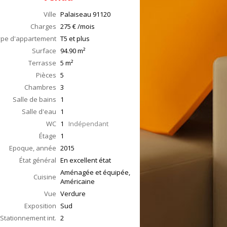
Ville
Palaiseau
91120
Charges
275 € /mois
ype d'appartement
T5 et plus
Surface
94.90
m²
Terrasse
5
m²
Pièces
5
Chambres
3
Salle de bains
1
Salle d'eau
1
WC
1
Indépendant
Étage
1
Epoque, année
2015
État général
En excellent état
Aménagée et équipée,
Cuisine
Américaine
Vue
Verdure
Exposition
Sud
Stationnement int.
2