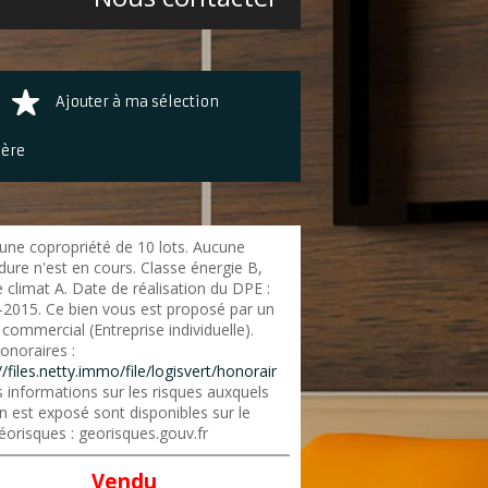
Ajouter à ma sélection
ière
une copropriété de 10 lots. Aucune
dure n'est en cours. Classe énergie B,
 climat A. Date de réalisation du DPE :
-2015. Ce bien vous est proposé par un
commercial (Entreprise individuelle).
onoraires :
//files.netty.immo/file/logisvert/honorair
 informations sur les risques auxquels
n est exposé sont disponibles sur le
éorisques : georisques.gouv.fr
Vendu