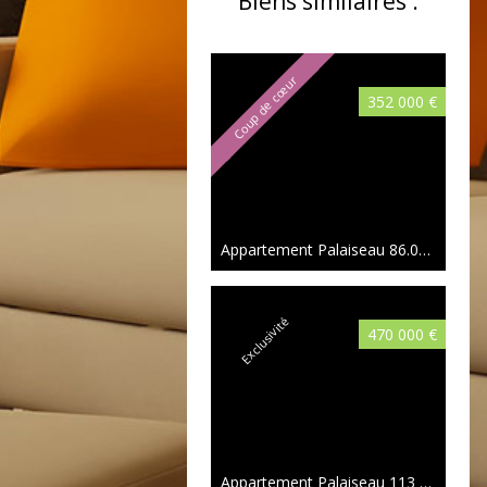
Biens similaires :
Coup de cœur
352 000 €
Appartement Palaiseau
86.08 m²
Exclusivité
470 000 €
Appartement Palaiseau
113 m²