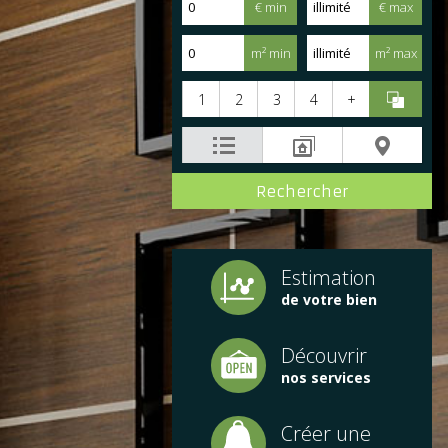
€ min
€ max
m² min
m² max
1
2
3
4
+
Estimation
de votre bien
Découvrir
nos services
Créer une