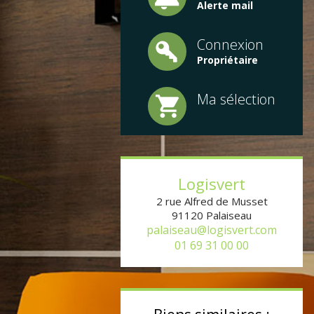
Alerte mail
Connexion
Propriétaire
Ma sélection
Logisvert
2 rue Alfred de Musset
91120
Palaiseau
palaiseau@logisvert.com
01 69 31 00 00