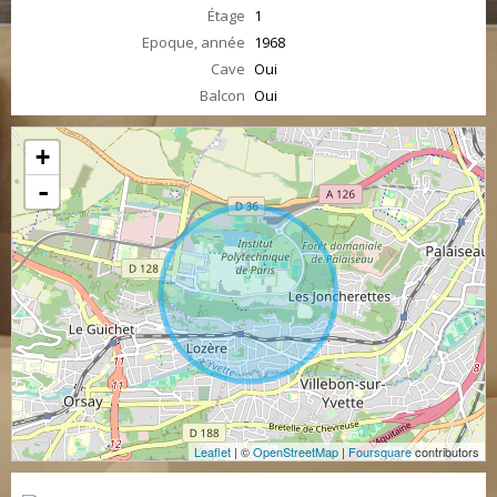
Étage
1
Epoque, année
1968
Cave
Oui
Balcon
Oui
+
-
Leaflet
| ©
OpenStreetMap
|
Foursquare
contributors