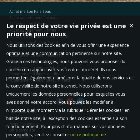
Achat maison Palaiseau
Achat appartement Palaiseau
Le respect de votre vie privée est une
Achat maison Bièvres
✕
Achat appartement Bièvres
priorité pour nous
Achat maison Villebon-sur-Yvette
Achat maison Gif-sur-Yvette
Nous utilisons des cookies afin de vous offrir une expérience
optimale et une communication pertinente sur notre site.
Appartement à louer Palaiseau
Grace à ces technologies, nous pouvons vous proposer du
Maison à vendre Palaiseau
Appartement à vendre Palaiseau
contenu en rapport avec vos centres d'intérêt. Ils nous
Appartement à louer Les Ulis
permettent également d'améliorer la qualité de nos services et
Appartement à louer Gif-sur-Yvette
la convivialité de notre site internet. Nous utiliserons
Maison à vendre Villebon-sur-Yvette
uniquement les données personnelles pour lesquelles vous
avez donné votre accord. Vous pouvez les modifier à
n'importe quel moment via la rubrique "Gérer les cookies" en
Nos Honoraires
bas de notre site, à l'exception des cookies essentiels à son
Qui sommes-nous
Mentions légales
fonctionnement. Pour plus d'informations sur vos données
Offre complète
personnelles, veuillez consulter
notre politique de
Plan du site