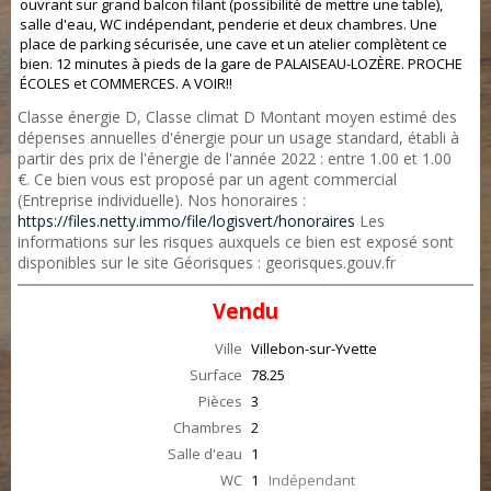
ouvrant sur grand balcon filant (possibilité de mettre une table),
salle d'eau, WC indépendant, penderie et deux chambres. Une
place de parking sécurisée, une cave et un atelier complètent ce
bien. 12 minutes à pieds de la gare de PALAISEAU-LOZÈRE. PROCHE
ÉCOLES et COMMERCES. A VOIR!!
Classe énergie D, Classe climat D Montant moyen estimé des
dépenses annuelles d'énergie pour un usage standard, établi à
partir des prix de l'énergie de l'année 2022 : entre 1.00 et 1.00
€. Ce bien vous est proposé par un agent commercial
(Entreprise individuelle). Nos honoraires :
https://files.netty.immo/file/logisvert/honoraires
Les
informations sur les risques auxquels ce bien est exposé sont
disponibles sur le site Géorisques : georisques.gouv.fr
Vendu
Ville
Villebon-sur-Yvette
Surface
78.25
Pièces
3
Chambres
2
Salle d'eau
1
WC
1
Indépendant